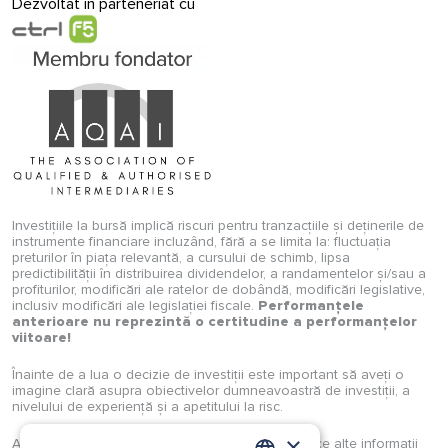
Dezvoltat in parteneriat cu
Investițiile la bursă implică riscuri pentru tranzacțiile și deținerile de
instrumente financiare incluzând, fără a se limita la: fluctuația
preturilor în piața relevantă, a cursului de schimb, lipsa
predictibilității în distribuirea dividendelor, a randamentelor și/sau a
profiturilor, modificări ale ratelor de dobândă, modificări legislative,
inclusiv modificări ale legislației fiscale.
Performanțele
anterioare nu reprezintă o certitudine a performanțelor
viitoare!
Înainte de a lua o decizie de investiții este important să aveți o
imagine clară asupra obiectivelor dumneavoastră de investiții, a
nivelului de experiență și a apetitului la risc.
×
Analizele, studiile, opiniile, știrile, prețurile sau orice alte informații