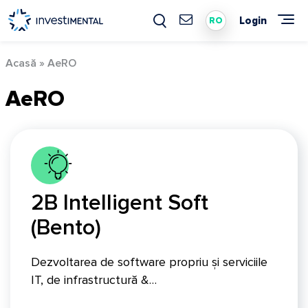
Skip
to
Login
RO
content
Acasă
»
AeRO
AeRO
2B Intelligent Soft
(Bento)
Dezvoltarea de software propriu și serviciile
IT, de infrastructură &…