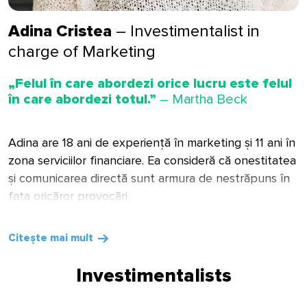
Adina Cristea
– Investimentalist in
charge of Marketing
„Felul în care abordezi orice lucru este felul
în care abordezi totul.”
– Martha Beck
Adina are 18 ani de experiență în marketing și 11 ani în
zona serviciilor financiare. Ea consideră că onestitatea
și comunicarea directă sunt armura de nestrăpuns în
fața oricăror provocări.
Spiritul antreprenorial, inovația, echipa
Citește mai mult
dinamică și marea provocare de a
decodifica complexitatea business-ului
Investimentalists
într-un limbaj simplu și prietenos pentru
investitori m-au condus către acest