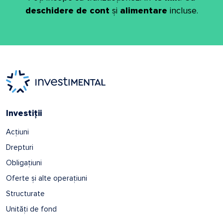
deschidere de cont
și
alimentare
incluse.
Investiții
Acțiuni
Drepturi
Obligațiuni
Oferte și alte operațiuni
Structurate
Unități de fond