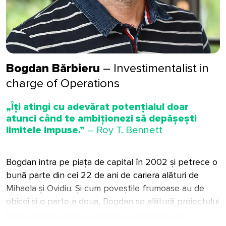
cu pasiune. M-am alăturat echipei
Investimental pentru că împărtășim
aceleași valori, ne unește dorința de a
construi în domeniul în care avem
experiența și expertiza și curajul de a ne
Bogdan Bărbieru
– Investimentalist in
implica în acest nou proiect.
charge of Operations
„Îți atingi cu adevărat potențialul doar
atunci când te ambiționezi să depășești
limitele impuse.”
– Roy T. Bennett
Bogdan intra pe piața de capital în 2002 și petrece o
bună parte din cei 22 de ani de cariera alături de
Mihaela și Ovidiu. Și cum poveștile frumoase au de
obicei și o parte a doua, Bogdan se alătură proiectului
Investimental, unde întreaga lui expertiză va fi