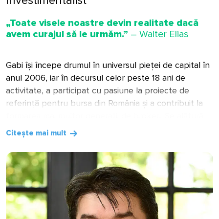
Investimentalist
„Toate visele noastre devin realitate dacă
avem curajul să le urmăm.”
– Walter Elias
Gabi își începe drumul în universul pieței de capital în
anul 2006, iar în decursul celor peste 18 ani de
activitate, a participat cu pasiune la proiecte de
referință pentru bursa din România și a contribuit la
formarea mai multor generații de brokeri. Se alătură
cu entuziasm acestui nou proiect ce își propune să
Citește mai mult
aducă bursa mai aproape de investitori și să
contribuie la dezvoltarea pieței de capital din
România.
De ce ai ales Investimental?
Mă bucur să mă alătur unei echipe