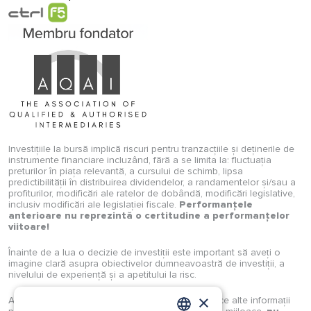
Investițiile la bursă implică riscuri pentru tranzacțiile și deținerile de
instrumente financiare incluzând, fără a se limita la: fluctuația
preturilor în piața relevantă, a cursului de schimb, lipsa
predictibilității în distribuirea dividendelor, a randamentelor și/sau a
profiturilor, modificări ale ratelor de dobândă, modificări legislative,
inclusiv modificări ale legislației fiscale.
Performanțele
anterioare nu reprezintă o certitudine a performanțelor
viitoare!
Înainte de a lua o decizie de investiții este important să aveți o
imagine clară asupra obiectivelor dumneavoastră de investiții, a
nivelului de experiență și a apetitului la risc.
Analizele, studiile, opiniile, știrile, prețurile sau orice alte informații
×
puse la dispoziție de Investimental S.A., prin orice mijloace,
nu
constituie recomandări de tranzacționare
. Orice reproducere