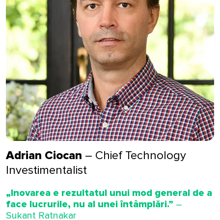
formidabile de profesioniști convins fiind
că împreună vom ajunge cât mai repede
să fim alegerea preferată a investitorilor
din România și nu numai.
Experiența extinsă a echipei,
omogenitatea și calitatea individuală a
membrilor săi sunt elemente care ne vor
ajuta să atingem obiectivele îndrăznețe
pe care ni le propunem.
Adrian Ciocan
– Chief Technology
Investimentalist
„Inovarea e rezultatul unui mod general de a
face lucrurile, nu al unei întâmplări.”
–
Sukant Ratnakar