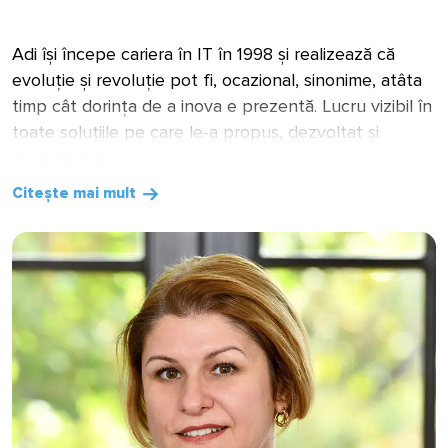
Adi își începe cariera în IT în 1998 și realizează că
evoluție și revoluție pot fi, ocazional, sinonime, atâta
timp cât dorința de a inova e prezentă. Lucru vizibil în
toate soluțiile pe care le-a propus, dezvoltat și
implementat.
Citește mai mult
De ce ai ales Investimental?
Avem o ocazie unică – de a crea o
soluție de investiții cu adevărat
revoluționară, care pune utilizatorul pe
primul loc. La Investimental putem cel
mai bine face asta folosind baza solidă
de la care plecăm, elementele inovative
pe care le stăpânim și experiența unei
echipei cu adevărat speciale.