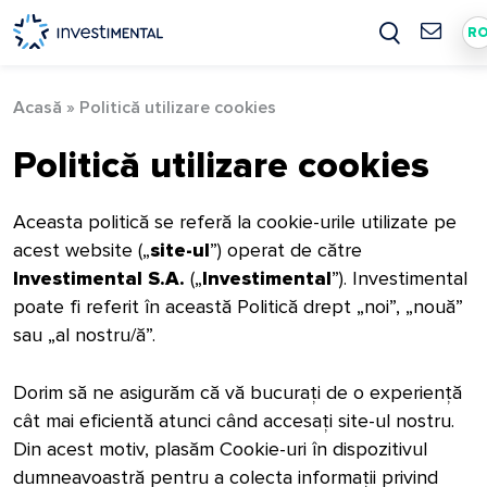
Skip
to
R
content
Acasă
»
Politică utilizare cookies
Politică utilizare cookies
Aceasta politică se referă la cookie-urile utilizate pe
acest website („
site-ul
”) operat de către
Investimental S.A.
(„
Investimental
”). Investimental
poate fi referit în această Politică drept „noi”, „nouă”
sau „al nostru/ă”.
Dorim să ne asigurăm că vă bucurați de o experiență
cât mai eficientă atunci când accesați site-ul nostru.
Din acest motiv, plasăm Cookie-uri în dispozitivul
dumneavoastră pentru a colecta informații privind