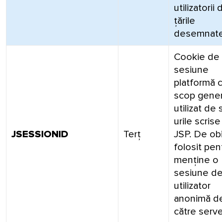
utilizatorii 
țările
desemnat
Cookie de
sesiune
platformă 
scop gener
utilizat de 
urile scrise
JSESSIONID
Terț
JSP. De ob
folosit pen
menține o
sesiune d
utilizator
anonimă d
către serve