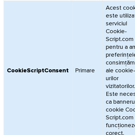
Acest coo
este utiliz
serviciul
Cookie-
Script.com
pentru a am
preferințe
consimțăm
CookieScriptConsent
Primare
ale cookie
urilor
vizitatorilor.
Este nece
ca banneru
cookie Coo
Script.com
funcționez
corect.