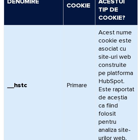
DENUMIRE
ACESTUI
COOKIE
TIP DE
COOKIE?
Acest nume
cookie este
asociat cu
site-uri web
construite
pe platforma
HubSpot.
__hstc
Primare
Este raportat
de aceștia
ca fiind
folosit
pentru
analiza site-
urilor web.