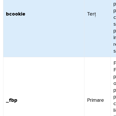
p
p
bcookie
Terț
c
s
p
i
r
s
F
p
o
p
_fbp
Primare
c
l