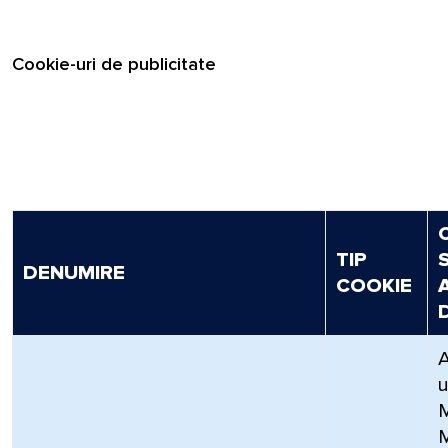
Cookie-uri de publicitate
TIP
DENUMIRE
COOKIE
A
u
M
M