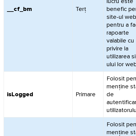
lucru este
__cf_bm
Terț
benefic pe
site-ul web
pentru a f
rapoarte
valabile cu
privire la
utilizarea s
ului lor web
Folosit pen
menține st
isLogged
Primare
de
autentifica
utilizatorulu
Folosit pen
menține st