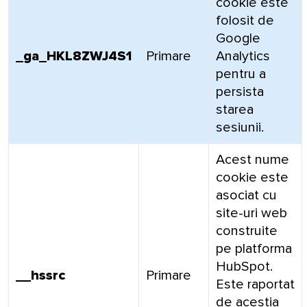
cookie este
folosit de
Google
_ga_HKL8ZWJ4S1
Primare
Analytics
pentru a
persista
starea
sesiunii.
Acest nume
cookie este
asociat cu
site-uri web
construite
pe platforma
HubSpot.
__hssrc
Primare
Este raportat
de aceștia