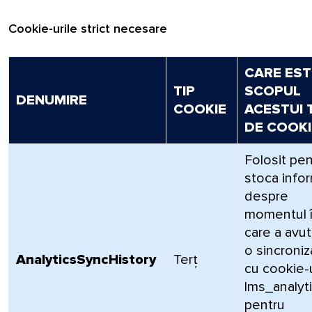
Cookie-urile strict necesare
CARE EST
TIP
SCOPUL
DENUMIRE
COOKIE
ACESTUI 
DE COOKI
Folosit pen
stoca infor
despre
momentul 
care a avut
o sincroniz
AnalyticsSyncHistory
Terț
cu cookie-
lms_analyt
pentru