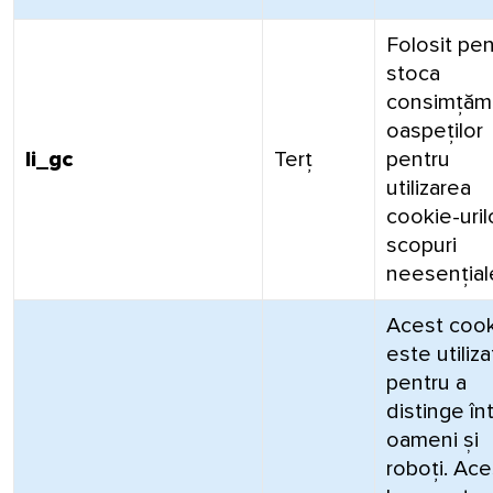
Folosit pen
stoca
consimțăm
oaspeților
li_gc
Terț
pentru
utilizarea
cookie-uril
scopuri
neesențial
Acest coo
este utiliza
pentru a
distinge în
oameni și
roboți. Ace