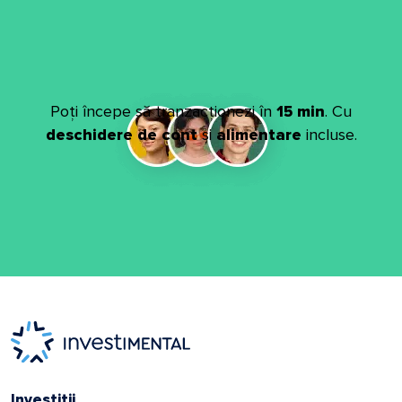
Poți începe să tranzacționezi în
15 min
. Cu
deschidere de cont
și
alimentare
incluse.
Investiții