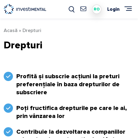
Skip
to
Login
RO
content
Acasă
»
Drepturi
Drepturi
Profită și subscrie acțiuni la preturi
preferențiale în baza drepturilor de
subscriere
Poți fructifica drepturile pe care le ai,
prin vânzarea lor
Contribuie la dezvoltarea companiilor