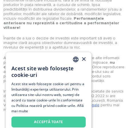
instrumente financiare incluzând, fără a se limita la: fluctuația
preturilor în piața relevantă, a cursului de schimb, lipsa
predictibilității în distribuirea dividendelor, a randamentelor și/sau a
profiturilor, modificări ale ratelor de dobândă, modificări legislative,
inclusiv modificări ale legislației fiscale.
Performanțele
anterioare nu reprezintă o certitudine a performanțelor
viitoare!
Înainte de a lua o decizie de investiții este important să aveți o
imagine clară asupra obiectivelor dumneavoastră de investiții, a
nivelului de experiență și a apetitului la risc.
×
Analizele, studiile, opiniile, știrile, prețurile sau orice alte informații
puse la dispoziție de Investimental S.A., prin orice mijloace,
nu
constituie recomandări de tranzacționare
. Orice reproducere
Acest site web folosește
ROMANIAN
a acestora sau a oricărui tip de conținut al website-ului sau al
cookie-uri
portalului Investimental sunt strict interzise fără acordul scris
EN
prealabil și explicit al unui reprezentant legal al societății.
Acest site web folosește cookie-uri pentru a
îmbunătăți experiența utilizatorului. Prin
Investimental S.A. este autorizată în calitate de societate de servicii
utilizarea site-ului nostru web, sunteți de
de investiții financiare prin Decizia ASF nr. 160/12.12.2022 si are
acord cu toate cookie-urile în conformitate
sediul in Strada Munții Tatra 4-10, et.2, sector 1, București, Romania.
Vă rugăm să consultați secțiunea
Reglementari legale
pentru mai
cu Politica noastră privind cookie-urile.
Află
multe detalii.
mai multe
Politică utilizare cookies
ACCEPTĂ TOATE