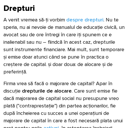
Drepturi
A venit vremea să-ți vorbim
despre drepturi
. Nu te
speria, nu ai nevoie de manualul de educație civică, un
avocat sau de ore întregi în care iți spunem ce e
inalienabil sau nu – fiindcă în acest caz, drepturile
sunt instrumente financiare. Mai mult, sunt temporare
și emise doar atunci când se pune în practica o
creștere de capital. și doar doua: de alocare și de
preferință.
Firma vrea să facă o majorare de capital? Apar în
discuție
drepturile de alocare
. Care sunt emise fie
dacă majorarea de capital social nu presupune vreo
plată (”contraprestație”) din partea acționarilor, fie
după încheierea cu succes a unei operațiuni de
majorare de capital în care a fost necesară plata unui
preț pentru noile
acțiuni
, în așteptarea încheierii