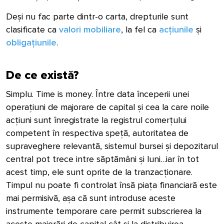
Deși nu fac parte dintr-o carta, drepturile sunt
clasificate ca
valori mobiliare
, la fel ca
acțiunile
și
obligațiunile
.
De ce există?
Simplu. Time is money. Între data începerii unei
operațiuni de majorare de capital și cea la care noile
acțiuni sunt înregistrate la registrul comerțului
competent în respectiva speță, autoritatea de
supraveghere relevantă, sistemul bursei și depozitarul
central pot trece intre săptămâni și luni…iar în tot
acest timp, ele sunt oprite de la tranzacționare.
Timpul nu poate fi controlat însă piața financiară este
mai permisivă, așa că sunt introduse aceste
instrumente temporare care permit subscrierea la
aceste majorări de capital cât și la distribuirea