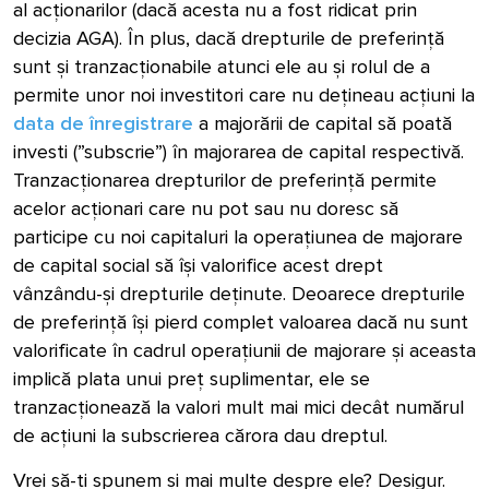
al acționarilor (dacă acesta nu a fost ridicat prin
decizia AGA). În plus, dacă drepturile de preferință
sunt și tranzacționabile atunci ele au și rolul de a
permite unor noi investitori care nu dețineau acțiuni la
data de înregistrare
a majorării de capital să poată
investi (”subscrie”) în majorarea de capital respectivă.
Tranzacționarea drepturilor de preferință permite
acelor acționari care nu pot sau nu doresc să
participe cu noi capitaluri la operațiunea de majorare
de capital social să își valorifice acest drept
vânzându-și drepturile deținute. Deoarece drepturile
de preferință își pierd complet valoarea dacă nu sunt
valorificate în cadrul operațiunii de majorare și aceasta
implică plata unui preț suplimentar, ele se
tranzacționează la valori mult mai mici decât numărul
de acțiuni la subscrierea cărora dau dreptul.
Vrei să-ți spunem și mai multe despre ele? Desigur.