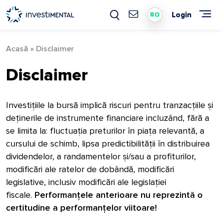
Skip
to
Login
RO
content
Acasă
»
Disclaimer
Disclaimer
Investițiile la bursă implică riscuri pentru tranzacțiile și
deținerile de instrumente financiare incluzând, fără a
se limita la: fluctuația preturilor în piața relevantă, a
cursului de schimb, lipsa predictibilității în distribuirea
dividendelor, a randamentelor și/sau a profiturilor,
modificări ale ratelor de dobândă, modificări
legislative, inclusiv modificări ale legislației
fiscale.
Performanțele anterioare nu reprezintă o
certitudine a performanțelor viitoare!