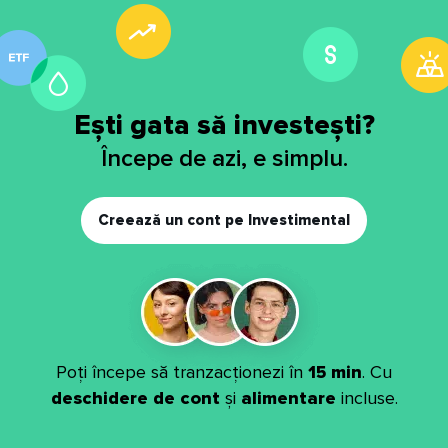
Ești gata să investești?
Începe de azi, e simplu.
Creează un cont pe Investimental
Poți începe să tranzacționezi în
15 min
. Cu
deschidere de cont
și
alimentare
incluse.