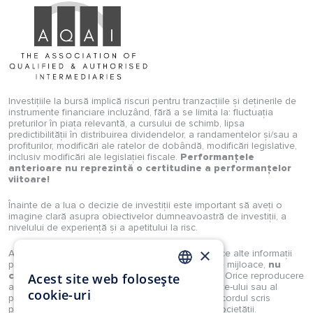
Investițiile la bursă implică riscuri pentru tranzacțiile și deținerile de
instrumente financiare incluzând, fără a se limita la: fluctuația
preturilor în piața relevantă, a cursului de schimb, lipsa
predictibilității în distribuirea dividendelor, a randamentelor și/sau a
profiturilor, modificări ale ratelor de dobândă, modificări legislative,
inclusiv modificări ale legislației fiscale.
Performanțele
anterioare nu reprezintă o certitudine a performanțelor
viitoare!
Înainte de a lua o decizie de investiții este important să aveți o
imagine clară asupra obiectivelor dumneavoastră de investiții, a
nivelului de experiență și a apetitului la risc.
×
Analizele, studiile, opiniile, știrile, prețurile sau orice alte informații
puse la dispoziție de Investimental S.A., prin orice mijloace,
nu
constituie recomandări de tranzacționare
. Orice reproducere
Acest site web folosește
ROMANIAN
a acestora sau a oricărui tip de conținut al website-ului sau al
cookie-uri
portalului Investimental sunt strict interzise fără acordul scris
EN
prealabil și explicit al unui reprezentant legal al societății.