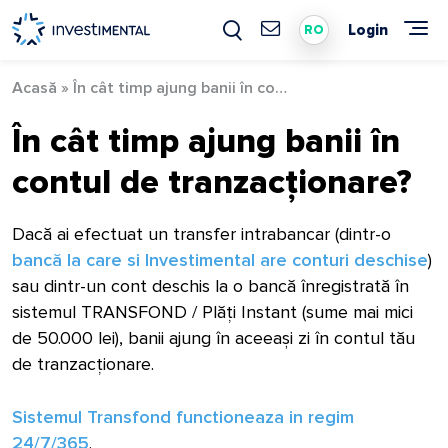
Skip
to
Login
RO
content
Acasă
»
În cât timp ajung banii în contul de tranzacționare?
În cât timp ajung banii în
contul de tranzacționare?
Dacă ai efectuat un transfer intrabancar (dintr-o
bancă la care si Investimental are conturi deschise
)
sau dintr-un cont deschis la o bancă înregistrată în
sistemul TRANSFOND / Plăți Instant (sume mai mici
de 50.000 lei), banii ajung în aceeași zi în contul tău
de tranzacționare.
Sistemul Transfond functioneaza in regim
24/7/365
.