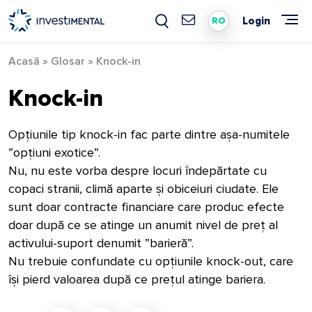
Skip
to
Login
RO
content
Acasă
»
Glosar
»
Knock-in
Knock-in
Opțiunile tip knock-in fac parte dintre așa-numitele
”opțiuni exotice”.
Nu, nu este vorba despre locuri îndepărtate cu
copaci stranii, climă aparte și obiceiuri ciudate. Ele
sunt doar contracte financiare care produc efecte
doar după ce se atinge un anumit nivel de preț al
activului-suport denumit ”barieră”.
Nu trebuie confundate cu opțiunile knock-out, care
își pierd valoarea după ce prețul atinge bariera.