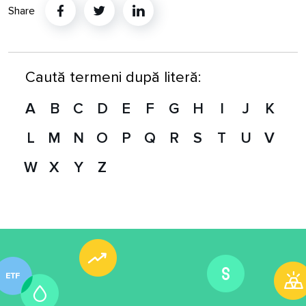
Share
Twitter
Linkedin
Caută termeni după literă:
A
B
C
D
E
F
G
H
I
J
K
L
M
N
O
P
Q
R
S
T
U
V
W
X
Y
Z