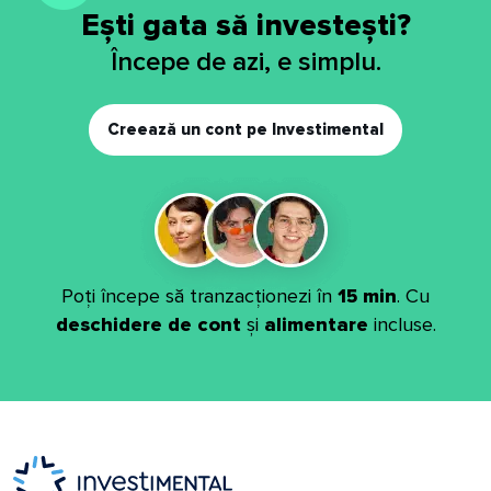
Ești gata să investești?
Începe de azi, e simplu.
Creează un cont pe Investimental
Poți începe să tranzacționezi în
15 min
. Cu
deschidere de cont
și
alimentare
incluse.