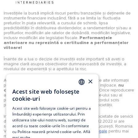
Investițiile la bursă implică riscuri pentru tranzacțiile și deținerile de
instrumente financiare incluzând, fără a se limita la: fluctuația
preturilor în piața relevantă, a cursului de schimb, lipsa
predictibilității în distribuirea dividendelor, a randamentelor și/sau a
profiturilor, modificări ale ratelor de dobândă, modificări legislative,
inclusiv modificări ale legislației fiscale.
Performanțele
anterioare nu reprezintă o certitudine a performanțelor
viitoare!
Înainte de a lua o decizie de investiții este important să aveți o
imagine clară asupra obiectivelor dumneavoastră de investiții, a
nivelului de experiență și a apetitului la risc.
×
Analizele, studiile, opiniile, știrile, prețurile sau orice alte informații
puse la dispoziție de Investimental S.A., prin orice mijloace,
nu
constituie recomandări de tranzacționare
. Orice reproducere
Acest site web folosește
ROMANIAN
a acestora sau a oricărui tip de conținut al website-ului sau al
cookie-uri
portalului Investimental sunt strict interzise fără acordul scris
EN
prealabil și explicit al unui reprezentant legal al societății.
Acest site web folosește cookie-uri pentru a
îmbunătăți experiența utilizatorului. Prin
Investimental S.A. este autorizată în calitate de societate de servicii
utilizarea site-ului nostru web, sunteți de
de investiții financiare prin Decizia ASF nr. 160/12.12.2022 si are
acord cu toate cookie-urile în conformitate
sediul in Strada Munții Tatra 4-10, et.2, sector 1, București, Romania.
Vă rugăm să consultați secțiunea
Reglementari legale
pentru mai
cu Politica noastră privind cookie-urile.
Află
multe detalii.
mai multe