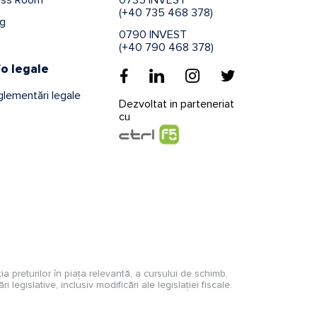
(+40 735 468 378)
og
0790 INVEST
(+40 790 468 378)
fo legale
lementări legale
Dezvoltat in parteneriat
cu
ația preturilor în piața relevantă, a cursului de schimb,
 legislative, inclusiv modificări ale legislației fiscale.