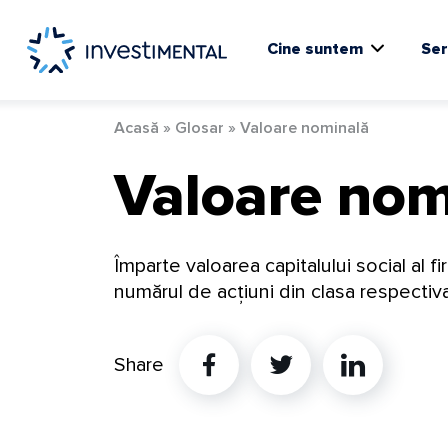
Skip
to
content
Cine suntem
Ser
Acasă
»
Glosar
»
Valoare nominală
Valoare nom
Împarte valoarea capitalului social al fi
numărul de acțiuni din clasa respectiva
Share
Twitter
Linkedin