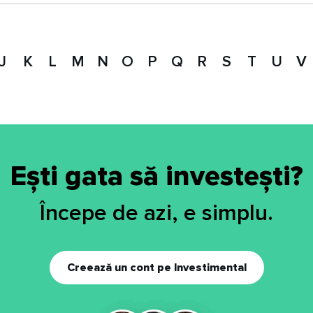
J
K
L
M
N
O
P
Q
R
S
T
U
V
Ești gata să investești?
Începe de azi, e simplu.
Creează un cont pe Investimental