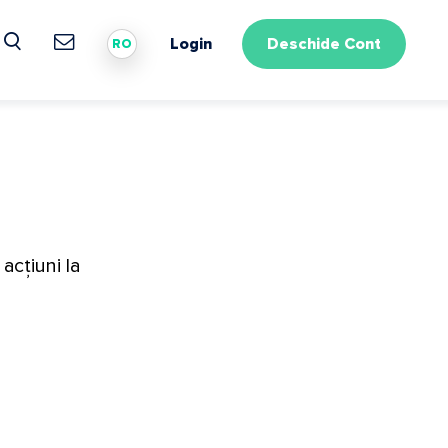
Login
Deschide Cont
RO
acțiuni la