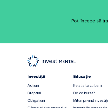
Poți începe să tr
Investiții
Educație
Acțiuni
Relația ta cu banii
Drepturi
De ce bursa?
Obligațiuni
Mituri privind investiț
Oferte și alte operațiuni
Investițiile personale