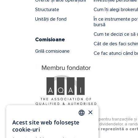
Structurate
Cum îți alegi brokerul
Unități de fond
În ce instrumente poți
bursă
Cum te decizi ce să
Comisioane
Cât de des faci schim
Grilă comisioane
Ce fac atunci când b
×
Investițiile la bursă implică riscuri pentru tranzacțiile 
Acest site web folosește
lipsa predictibilității în distribuirea dividendelor, a ra
ROMANIAN
cookie-uri
Performanțele anterioare nu reprezintă o cert
EN