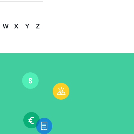
W
X
Y
Z