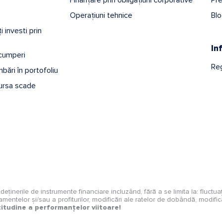
Operațiuni tehnice
Bl
 investi prin
In
 cumperi
Reg
bări în portofoliu
ursa scade
și deținerile de instrumente financiare incluzând, fără a se limita la: fluctu
ndamentelor și/sau a profiturilor, modificări ale ratelor de dobândă, modificări
itudine a performanțelor viitoare!