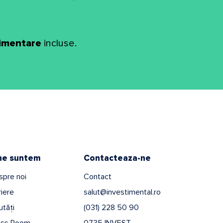
limentare
incluse.
ne suntem
Contacteaza-ne
spre noi
Contact
iere
salut@investimental.ro
tăți
(031) 228 50 90
ess Room
0735 INVEST