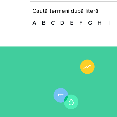
Caută termeni după literă:
A
B
C
D
E
F
G
H
I