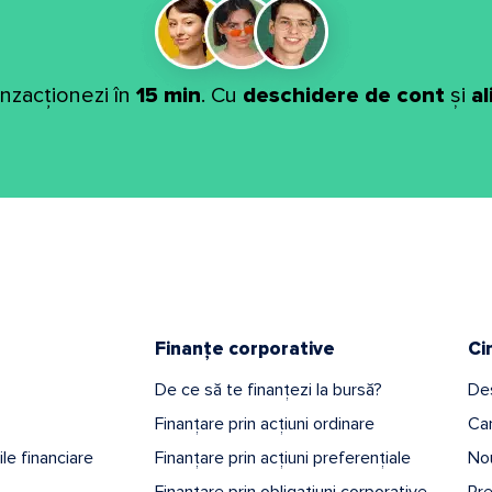
anzacționezi în
15 min
. Cu
deschidere de cont
și
a
Finanțe corporative
Ci
De ce să te finanțezi la bursă?
De
Finanțare prin acțiuni ordinare
Car
iile financiare
Finanțare prin acțiuni preferențiale
Nou
Finanțare prin obligațiuni corporative
Pr