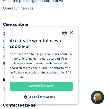
Finanțare prin obligațiuni corporative
Operațiuni tehnice
Cine suntem
×
Despre noi
Acest site web folosește
Cariere
ROMANIAN
cookie-uri
Noutăți
EN
Acest site web folosește cookie-uri pentru a
Press Room
îmbunătăți experiența utilizatorului. Prin
utilizarea site-ului nostru web, sunteți de
Blog
acord cu toate cookie-urile în conformitate
cu Politica noastră privind cookie-urile.
Află
mai multe
Info legale
ACCEPTĂ TOATE
Reglementări legale
ARATĂ DETALIILE
Contacteaza-ne