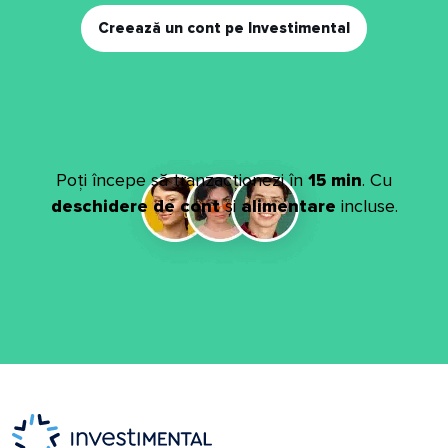
Creează un cont pe Investimental
Poți începe să tranzacționezi în
15 min
. Cu
deschidere de cont
și
alimentare
incluse.