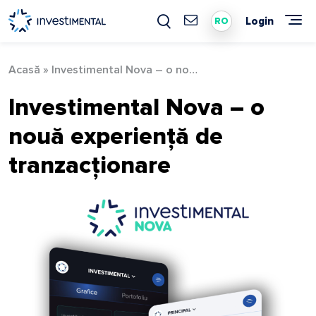
Skip
to
Login
RO
content
Acasă
»
Investimental Nova – o nouă experiență de tranzacționare
Investimental Nova – o
nouă experiență de
tranzacționare