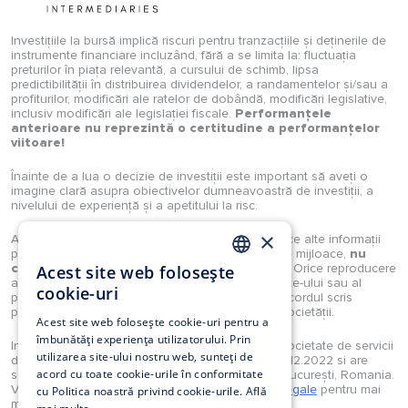
Investițiile la bursă implică riscuri pentru tranzacțiile și deținerile de
instrumente financiare incluzând, fără a se limita la: fluctuația
preturilor în piața relevantă, a cursului de schimb, lipsa
predictibilității în distribuirea dividendelor, a randamentelor și/sau a
profiturilor, modificări ale ratelor de dobândă, modificări legislative,
inclusiv modificări ale legislației fiscale.
Performanțele
anterioare nu reprezintă o certitudine a performanțelor
viitoare!
Înainte de a lua o decizie de investiții este important să aveți o
imagine clară asupra obiectivelor dumneavoastră de investiții, a
nivelului de experiență și a apetitului la risc.
×
Analizele, studiile, opiniile, știrile, prețurile sau orice alte informații
puse la dispoziție de Investimental S.A., prin orice mijloace,
nu
constituie recomandări de tranzacționare
. Orice reproducere
Acest site web folosește
ROMANIAN
a acestora sau a oricărui tip de conținut al website-ului sau al
cookie-uri
portalului Investimental sunt strict interzise fără acordul scris
EN
prealabil și explicit al unui reprezentant legal al societății.
Acest site web folosește cookie-uri pentru a
îmbunătăți experiența utilizatorului. Prin
Investimental S.A. este autorizată în calitate de societate de servicii
utilizarea site-ului nostru web, sunteți de
de investiții financiare prin Decizia ASF nr. 160/12.12.2022 si are
acord cu toate cookie-urile în conformitate
sediul in Strada Munții Tatra 4-10, et.2, sector 1, București, Romania.
Vă rugăm să consultați secțiunea
Reglementari legale
pentru mai
cu Politica noastră privind cookie-urile.
Află
multe detalii.