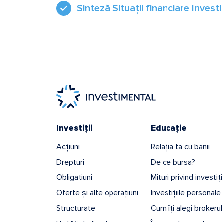
Sinteză Situații financiare Inves
Investiții
Educație
Acțiuni
Relația ta cu banii
Drepturi
De ce bursa?
Obligațiuni
Mituri privind investiț
Oferte și alte operațiuni
Investițiile personale
Structurate
Cum îți alegi brokerul