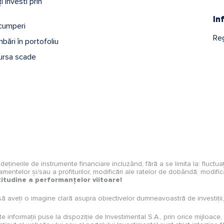
 investi prin
In
 cumperi
Reg
bări în portofoliu
ursa scade
și deținerile de instrumente financiare incluzând, fără a se limita la: fluctu
ndamentelor și/sau a profiturilor, modificări ale ratelor de dobândă, modificări
itudine a performanțelor viitoare!
să aveți o imagine clară asupra obiectivelor dumneavoastră de investiții, a
e alte informații puse la dispoziție de Investimental S.A., prin orice mijloace,