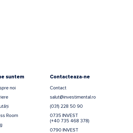
ne suntem
Contacteaza-ne
spre noi
Contact
iere
salut@investimental.ro
tăți
(031) 228 50 90
ess Room
0735 INVEST
(+40 735 468 378)
og
0790 INVEST