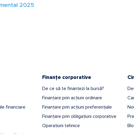
timental 2025
Finanțe corporative
Ci
De ce să te finanțezi la bursă?
De
Finanțare prin acțiuni ordinare
Car
iile financiare
Finanțare prin acțiuni preferențiale
Nou
Finanțare prin obligațiuni corporative
Pr
Operațiuni tehnice
Bl