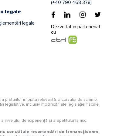
(+40 790 468 378)
fo legale
lementări legale
Dezvoltat in parteneriat
cu
ația preturilor în piața relevantă, a cursului de schimb,
 legislative, inclusiv modificări ale legislației fiscale.
 nivelului de experiență și a apetitului la risc.
nu constituie recomandări de tranzacționare
.