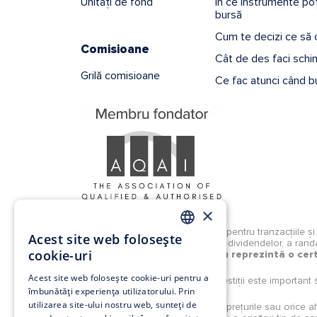
Unități de fond
În ce instrumente poți
bursă
Cum te decizi ce să
Comisioane
Cât de des faci schim
Grilă comisioane
Ce fac atunci când b
×
Investițiile la bursă implică riscuri pentru tranzacțiile 
Acest site web folosește
lipsa predictibilității în distribuirea dividendelor, a ra
ROMANIAN
cookie-uri
Performanțele anterioare nu reprezintă o cert
EN
Acest site web folosește cookie-uri pentru a
Înainte de a lua o decizie de investiții este important 
îmbunătăți experiența utilizatorului. Prin
utilizarea site-ului nostru web, sunteți de
Analizele, studiile, opiniile, știrile, prețurile sau oric