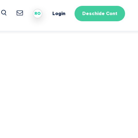
Login
Deschide Cont
RO