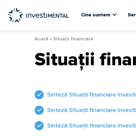
Skip
to
content
Cine suntem
Ser
Acasă
»
Situații financiare
Situații fin
Sinteză Situații financiare Inves
Sinteză Situații financiare Inves
Sinteză Situații financiare Inves