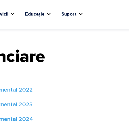
vicii
Educație
Suport
anciare
timental 2022
timental 2023
timental 2024