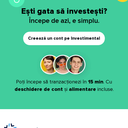
Ești gata să investești?
Începe de azi, e simplu.
Creează un cont pe Investimental
Poți începe să tranzacționezi în
15 min
. Cu
deschidere de cont
și
alimentare
incluse.