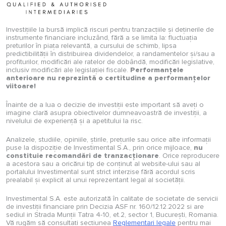
Investițiile la bursă implică riscuri pentru tranzacțiile și deținerile de
instrumente financiare incluzând, fără a se limita la: fluctuația
preturilor în piața relevantă, a cursului de schimb, lipsa
predictibilității în distribuirea dividendelor, a randamentelor și/sau a
profiturilor, modificări ale ratelor de dobândă, modificări legislative,
inclusiv modificări ale legislației fiscale.
Performanțele
anterioare nu reprezintă o certitudine a performanțelor
viitoare!
Înainte de a lua o decizie de investiții este important să aveți o
imagine clară asupra obiectivelor dumneavoastră de investiții, a
nivelului de experiență și a apetitului la risc.
Analizele, studiile, opiniile, știrile, prețurile sau orice alte informații
puse la dispoziție de Investimental S.A., prin orice mijloace,
nu
constituie recomandări de tranzacționare
. Orice reproducere
a acestora sau a oricărui tip de conținut al website-ului sau al
portalului Investimental sunt strict interzise fără acordul scris
prealabil și explicit al unui reprezentant legal al societății.
Investimental S.A. este autorizată în calitate de societate de servicii
de investiții financiare prin Decizia ASF nr. 160/12.12.2022 si are
sediul in Strada Munții Tatra 4-10, et.2, sector 1, București, Romania.
Vă rugăm să consultați secțiunea
Reglementari legale
pentru mai