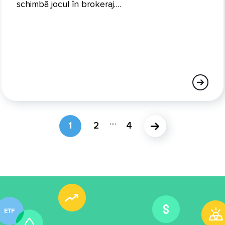
schimbă jocul în brokeraj.…
…
1
2
4