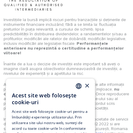
Investițiile la bursă implică riscuri pentru tranzacțiile și deținerile de
instrumente financiare incluzând, fără a se limita la: fluctuația
preturilor în piața relevantă, a cursului de schimb, lipsa
predictibilității în distribuirea dividendelor, a randamentelor și/sau a
profiturilor, modificări ale ratelor de dobândă, modificări legislative,
inclusiv modificări ale legislației fiscale.
Performanțele
anterioare nu reprezintă o certitudine a performanțelor
viitoare!
Înainte de a lua o decizie de investiții este important să aveți o
imagine clară asupra obiectivelor dumneavoastră de investiții, a
nivelului de experiență și a apetitului la risc.
×
Analizele, studiile, opiniile, știrile, prețurile sau orice alte informații
puse la dispoziție de Investimental S.A., prin orice mijloace,
nu
constituie recomandări de tranzacționare
. Orice reproducere
Acest site web folosește
ROMANIAN
a acestora sau a oricărui tip de conținut al website-ului sau al
cookie-uri
portalului Investimental sunt strict interzise fără acordul scris
EN
prealabil și explicit al unui reprezentant legal al societății.
Acest site web folosește cookie-uri pentru a
îmbunătăți experiența utilizatorului. Prin
Investimental S.A. este autorizată în calitate de societate de servicii
utilizarea site-ului nostru web, sunteți de
de investiții financiare prin Decizia ASF nr. 160/12.12.2022 si are
acord cu toate cookie-urile în conformitate
sediul in Strada Munții Tatra 4-10, et.2, sector 1, București, Romania.