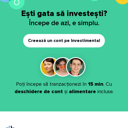
Ești gata să investești?
Începe de azi, e simplu.
Creează un cont pe Investimental
Poți începe să tranzacționezi în
15 min
. Cu
deschidere de cont
și
alimentare
incluse.