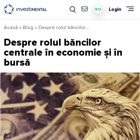
Skip
to
Login
RO
content
Acasă
»
Blog
»
Despre rolul băncilor centrale în economie și în bursă
Despre rolul băncilor
centrale în economie și în
bursă