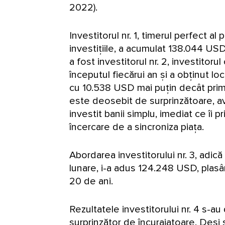
2022).
Investitorul nr. 1, timerul perfect al
investițiile, a acumulat 138.044 USD
a fost investitorul nr. 2, investitorul
începutul fiecărui an și a obținut l
cu 10.538 USD mai puțin decât primu
este deosebit de surprinzătoare, a
investit banii simplu, imediat ce îi p
încercare de a sincroniza piața.
Abordarea investitorului nr. 3, adică
lunare, i-a adus 124.248 USD, plasând
20 de ani.
Rezultatele investitorului nr. 4 s-
surprinzător de încurajatoare. Deși si