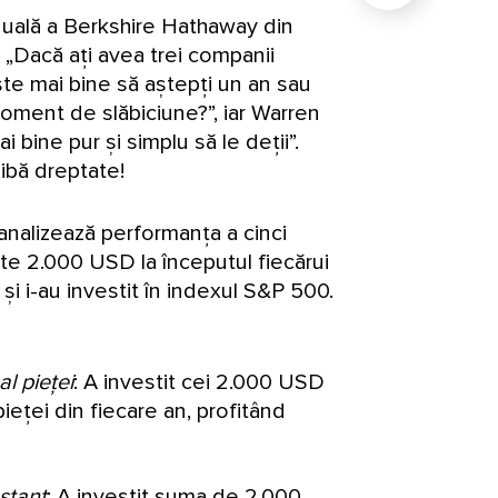
nuală a Berkshire Hathaway din
 „Dacă ați avea trei companii
te mai bine să aștepți un an sau
oment de slăbiciune?”, iar Warren
 bine pur și simplu să le deții”.
ibă dreptate!
nalizează performanța a cinci
câte 2.000 USD la începutul fiecărui
și i-au investit în indexul S&P 500.
al pieței
: A investit cei 2.000 USD
pieței din fiecare an, profitând
nstant
: A investit suma de 2.000