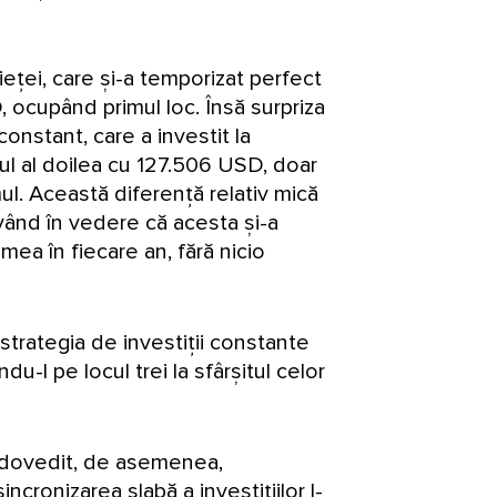
 pieței, care și-a temporizat perfect
, ocupând primul loc. Însă surpriza
 constant, care a investit la
ocul al doilea cu 127.506 USD, doar
l. Această diferență relativ mică
vând în vedere că acesta și-a
rimea în fiecare an, fără nicio
 strategia de investiții constante
u-l pe locul trei la sfârșitul celor
au dovedit, de asemenea,
ncronizarea slabă a investițiilor l-