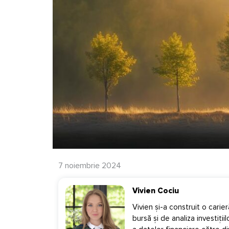
7 noiembrie 2024
Vivien Cociu
Vivien și-a construit o carie
bursă și de analiza investiții