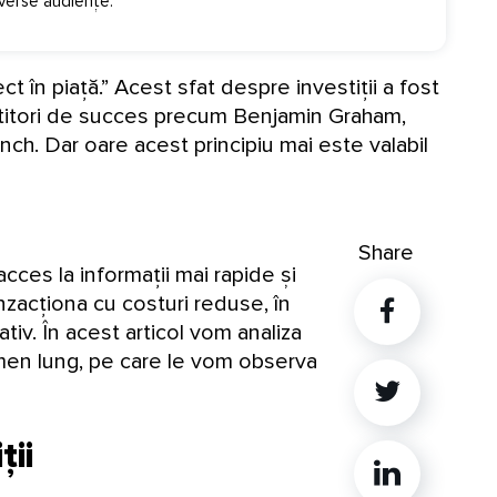
iverse audiențe.
 în piață.” Acest sfat despre investiții a fost
stitori de succes precum Benjamin Graham,
nch. Dar oare acest principiu mai este valabil
Share
cces la informații mai rapide și
anzacționa cu costuri reduse, în
tiv.
În acest articol vom analiza
ermen lung, pe care le vom observa
Twitter
ții
Linkedin