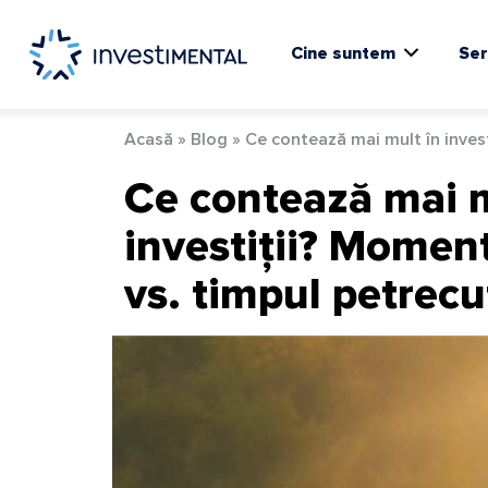
Skip
to
content
Cine suntem
Ser
Acasă
»
Blog
»
Ce contează mai mult în invest
Ce contează mai m
investiții? Moment
vs. timpul petrecu