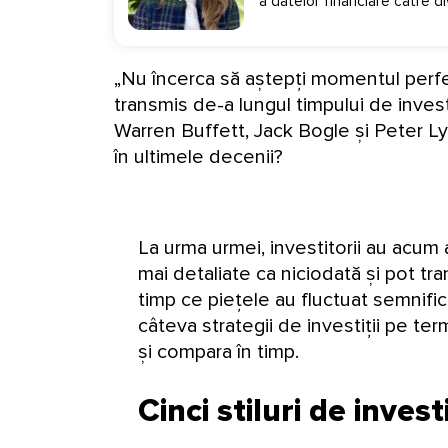
a datelor financiare către d
„Nu încerca să aștepți momentul perfect
transmis de-a lungul timpului de inve
Warren Buffett, Jack Bogle și Peter Ly
în ultimele decenii?
La urma urmei, investitorii au acum a
mai detaliate ca niciodată și pot tr
timp ce piețele au fluctuat semnifica
câteva strategii de investiții pe t
și compara în timp.
Cinci stiluri de investi