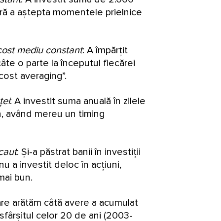
fără a aștepta momentele prielnice
 cost mediu constant
: A împărțit
câte o parte la începutul fiecărei
-cost averaging”.
ței
: A investit suma anuală în zilele
an, având mereu un timing
ecaut
: Și-a păstrat banii în investiții
nu a investit deloc în acțiuni,
ai bun.
care arătăm câtă avere a acumulat
a sfârșitul celor 20 de ani (2003-