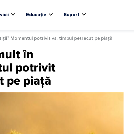
vicii
Educație
Suport
iții? Momentul potrivit vs. timpul petrecut pe piață
ult în
ul potrivit
t pe piață