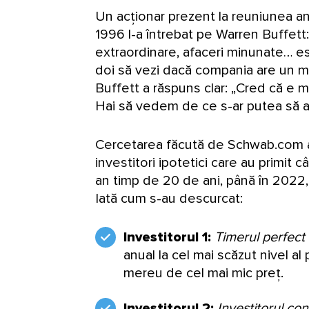
Un acționar prezent la reuniunea a
1996 l-a întrebat pe Warren Buffett:
extraordinare, afaceri minunate… es
doi să vezi dacă compania are un m
Buffett a răspuns clar: „Cred că e mai
Hai să vedem de ce s-ar putea să a
Cercetarea făcută de Schwab.com a
investitori ipotetici care au primit 
an timp de 20 de ani, până în 2022, 
Iată cum s-au descurcat:
Investitorul 1:
Timerul perfect 
anual la cel mai scăzut nivel al 
mereu de cel mai mic preț.
Investitorul 2:
Investitorul co