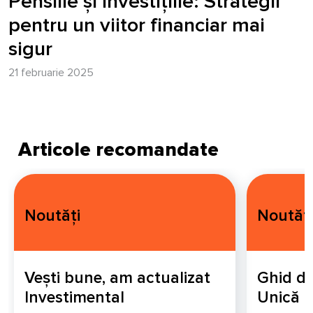
Pensiile și investițiile: Strategii
pentru un viitor financiar mai
sigur
21 februarie 2025
Articole recomandate
Noutăți
Noutăți
Vești bune, am actualizat
Ghid de
Investimental
Unică