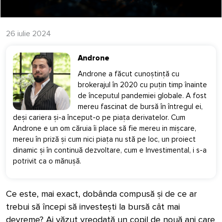
26 iulie 2024
Androne
Androne a făcut cunoștință cu
brokerajul în 2020 cu puțin timp înainte
de începutul pandemiei globale. A fost
mereu fascinat de bursă în întregul ei,
deși cariera și-a început-o pe piața derivatelor. Cum
Androne e un om căruia îi place să fie mereu in mișcare,
mereu în priză și cum nici piața nu stă pe loc, un proiect
dinamic și în continuă dezvoltare, cum e Investimental, i s-a
potrivit ca o mănușă.
Ce este, mai exact, dobânda compusă și de ce ar
trebui să începi să investești la bursă cât mai
devreme? Ai văzut vreodată un copil de nouă ani care