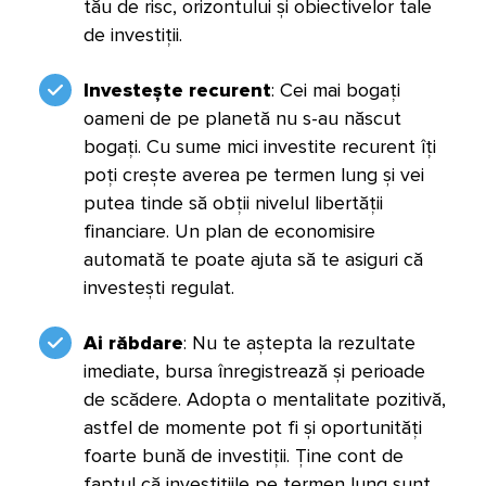
tău de risc, orizontului și obiectivelor tale
de investiții.
Investește recurent
: Cei mai bogați
oameni de pe planetă nu s-au născut
bogați. Cu sume mici investite recurent îți
poți crește averea pe termen lung și vei
putea tinde să obții nivelul libertății
financiare. Un plan de economisire
automată te poate ajuta să te asiguri că
investești regulat.
Ai răbdare
: Nu te aștepta la rezultate
imediate, bursa înregistrează și perioade
de scădere. Adopta o mentalitate pozitivă,
astfel de momente pot fi și oportunități
foarte bună de investiții. Ține cont de
faptul că investițiile pe termen lung sunt