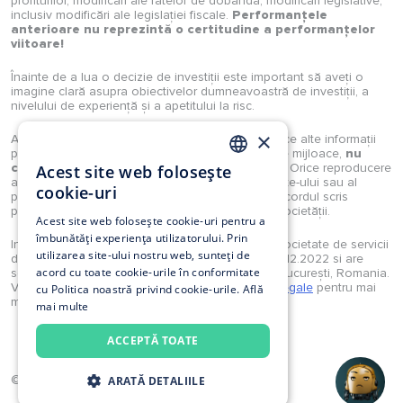
profiturilor, modificări ale ratelor de dobândă, modificări legislative,
inclusiv modificări ale legislației fiscale.
Performanțele
anterioare nu reprezintă o certitudine a performanțelor
viitoare!
Înainte de a lua o decizie de investiții este important să aveți o
imagine clară asupra obiectivelor dumneavoastră de investiții, a
nivelului de experiență și a apetitului la risc.
×
Analizele, studiile, opiniile, știrile, prețurile sau orice alte informații
puse la dispoziție de Investimental S.A., prin orice mijloace,
nu
constituie recomandări de tranzacționare
. Orice reproducere
Acest site web folosește
ROMANIAN
a acestora sau a oricărui tip de conținut al website-ului sau al
cookie-uri
portalului Investimental sunt strict interzise fără acordul scris
EN
prealabil și explicit al unui reprezentant legal al societății.
Acest site web folosește cookie-uri pentru a
îmbunătăți experiența utilizatorului. Prin
Investimental S.A. este autorizată în calitate de societate de servicii
utilizarea site-ului nostru web, sunteți de
de investiții financiare prin Decizia ASF nr. 160/12.12.2022 si are
acord cu toate cookie-urile în conformitate
sediul in Strada Munții Tatra 4-10, et.2, sector 1, București, Romania.
Vă rugăm să consultați secțiunea
Reglementari legale
pentru mai
cu Politica noastră privind cookie-urile.
Află
multe detalii.
mai multe
Politică utilizare cookies
ACCEPTĂ TOATE
© Copyright Investimental 2025
ARATĂ DETALIILE