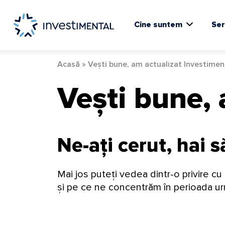
Skip
to
content
Cine suntem
Ser
Acasă
»
Vești bune, am actualizat Investimen
Vești bune, 
Ne-ați cerut, hai 
Mai jos puteți vedea dintr-o privire c
și pe ce ne concentrăm în perioada u