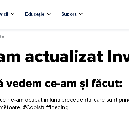
vicii
Educație
Suport
tal
am actualizat In
să vedem ce-am și făcut:
u ce ne-am ocupat în luna precedentă, care sunt prin
rmătoare. #Coolstuffloading