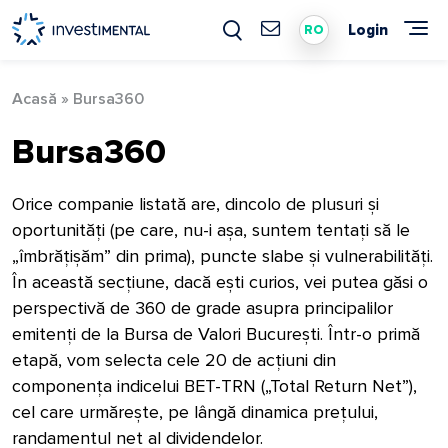
Skip
to
Login
RO
content
Acasă
»
Bursa360
Bursa360
Orice companie listată are, dincolo de plusuri și
oportunități (pe care, nu-i așa, suntem tentați să le
„îmbrățișăm” din prima), puncte slabe și vulnerabilități.
În această secțiune, dacă ești curios, vei putea găsi o
perspectivă de 360 de grade asupra principalilor
emitenți de la Bursa de Valori București. Într-o primă
etapă, vom selecta cele 20 de acțiuni din
componența indicelui BET-TRN („Total Return Net”),
cel care urmărește, pe lângă dinamica prețului,
randamentul net al dividendelor.