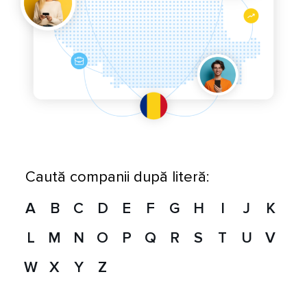
Caută companii după literă:
A
B
C
D
E
F
G
H
I
J
K
L
M
N
O
P
Q
R
S
T
U
V
W
X
Y
Z