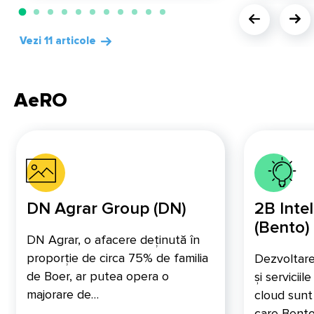
Vezi 11 articole
AeRO
DN Agrar Group (DN)
2B Intel
(Bento)
DN Agrar, o afacere deținută în
proporție de circa 75% de familia
Dezvoltare
de Boer, ar putea opera o
și serviciil
majorare de…
cloud sunt
care Bent