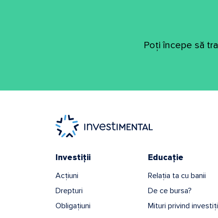
Poți începe să tr
Investiții
Educație
Acțiuni
Relația ta cu banii
Drepturi
De ce bursa?
Obligațiuni
Mituri privind investiț