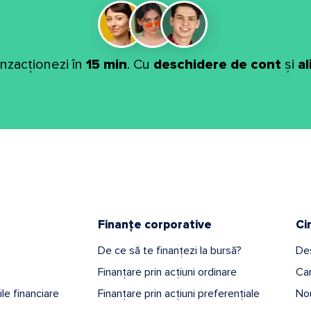
anzacționezi în
15 min
. Cu
deschidere de cont
și
a
Finanțe corporative
Ci
De ce să te finanțezi la bursă?
De
Finanțare prin acțiuni ordinare
Car
iile financiare
Finanțare prin acțiuni preferențiale
Nou