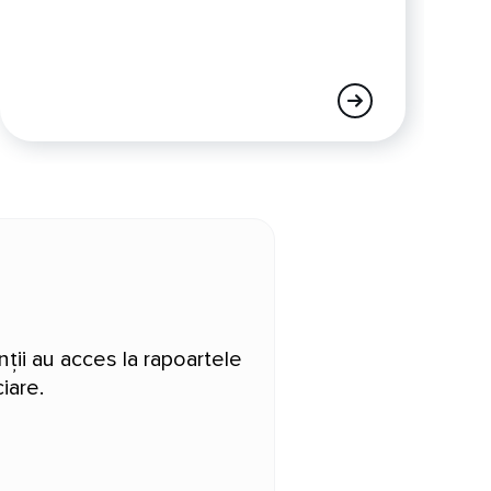
ții au acces la rapoartele
iare.