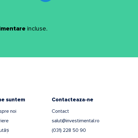
limentare
incluse.
ne suntem
Contacteaza-ne
spre noi
Contact
iere
salut@investimental.ro
tăți
(031) 228 50 90