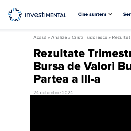
Skip
to
content
Cine suntem
Ser
Acasă
»
Analize
»
Cristi Tudorescu
»
Rezultate
Rezultate Trimestr
Bursa de Valori Bu
Partea a III-a
24 octombrie 2024