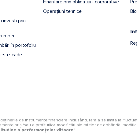
Finanțare prin obligațiuni corporative
Pr
Operațiuni tehnice
Bl
 investi prin
In
 cumperi
Reg
bări în portofoliu
ursa scade
și deținerile de instrumente financiare incluzând, fără a se limita la: fluctu
ndamentelor și/sau a profiturilor, modificări ale ratelor de dobândă, modificări
itudine a performanțelor viitoare!