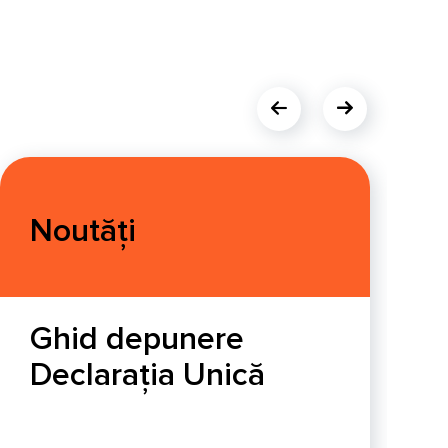
Noutăți
Ghid depunere
Declarația Unică