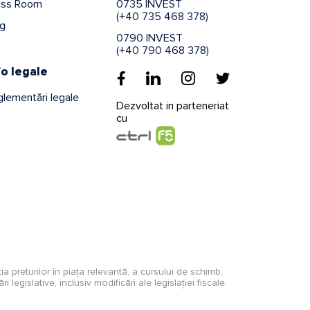
ess Room
0735 INVEST
(+40 735 468 378)
og
0790 INVEST
(+40 790 468 378)
fo legale
lementări legale
Dezvoltat in parteneriat
cu
ația preturilor în piața relevantă, a cursului de schimb,
 legislative, inclusiv modificări ale legislației fiscale.