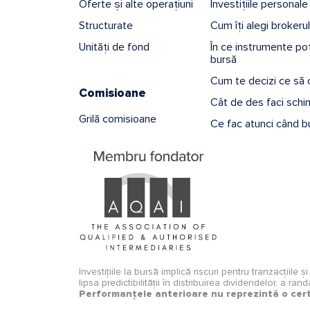
Oferte și alte operațiuni
Investițiile personale
Structurate
Cum îți alegi brokerul
Unități de fond
În ce instrumente poți
bursă
Cum te decizi ce să
Comisioane
Cât de des faci schim
Grilă comisioane
Ce fac atunci când b
Investițiile la bursă implică riscuri pentru tranzacțiile 
lipsa predictibilității în distribuirea dividendelor, a ra
Performanțele anterioare nu reprezintă o cert