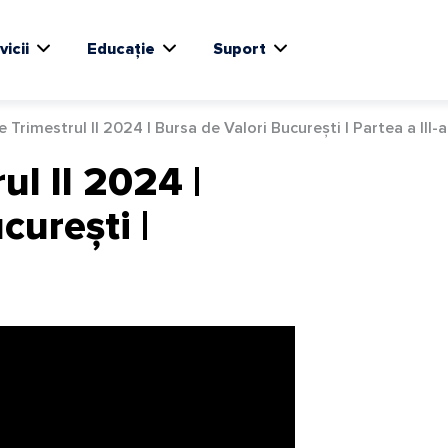
vicii
Educație
Suport
 Trimestrul II 2024 | Bursa de Valori București | Partea a III-a
ul II 2024 |
curești |