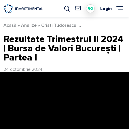
Skip
to
Login
RO
content
Acasă
»
Analize
»
Cristi Tudorescu
»
Rezultate Trimestrul II
Rezultate Trimestrul II 2024
| Bursa de Valori București |
Partea I
24 octombrie 2024