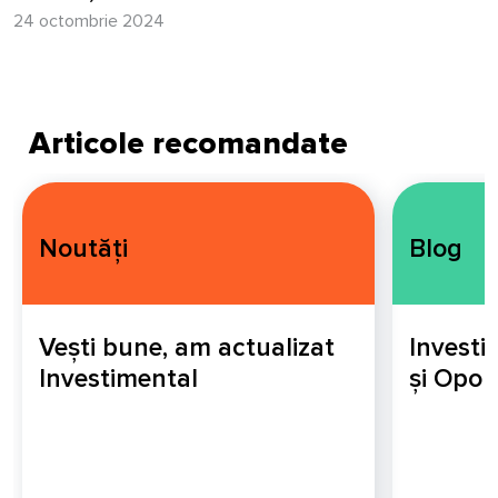
24 octombrie 2024
Articole recomandate
Noutăți
Blog
Vești bune, am actualizat
Investiț
Investimental
și Opor