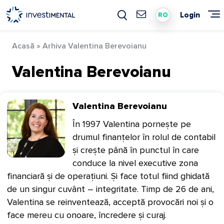
Skip
to
Login
RO
content
Acasă
»
Arhiva Valentina Berevoianu
Valentina Berevoianu
Valentina Berevoianu
În 1997 Valentina pornește pe
drumul finanțelor în rolul de contabil
și crește până în punctul în care
conduce la nivel executive zona
financiară și de operațiuni. Și face totul fiind ghidată
de un singur cuvânt – integritate. Timp de 26 de ani,
Valentina se reinventează, acceptă provocări noi și o
face mereu cu onoare, încredere și curaj.