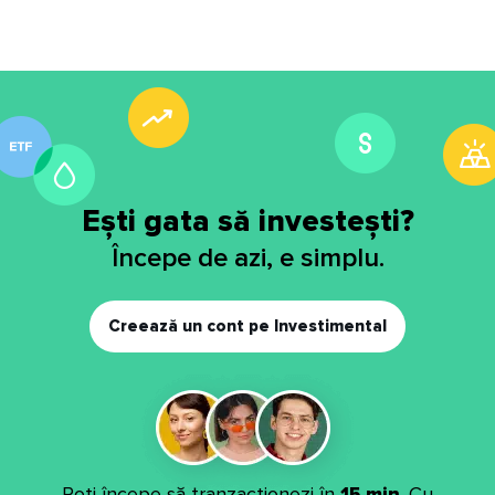
Ești gata să investești?
Începe de azi, e simplu.
Creează un cont pe Investimental
Poți începe să tranzacționezi în
15 min
. Cu