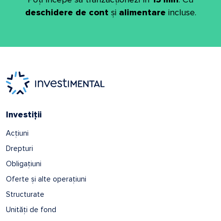
deschidere de cont
și
alimentare
incluse.
Investiții
Acțiuni
Drepturi
Obligațiuni
Oferte și alte operațiuni
Structurate
Unități de fond