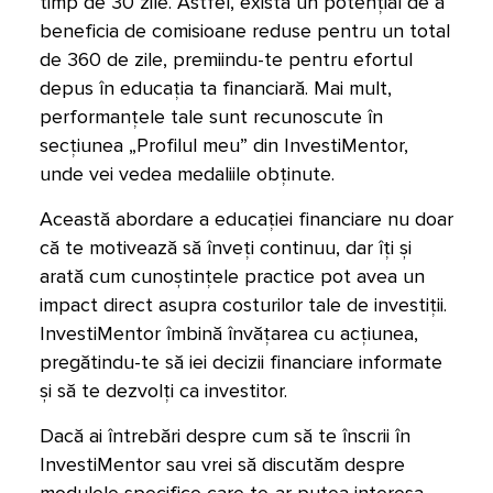
timp de 30 zile. Astfel, există un potențial de a
beneficia de comisioane reduse pentru un total
de 360 de zile, premiindu-te pentru efortul
depus în educația ta financiară. Mai mult,
performanțele tale sunt recunoscute în
secțiunea „Profilul meu” din InvestiMentor,
unde vei vedea medaliile obținute.
Această abordare a educației financiare nu doar
că te motivează să înveți continuu, dar îți și
arată cum cunoștințele practice pot avea un
impact direct asupra costurilor tale de investiții.
InvestiMentor îmbină învățarea cu acțiunea,
pregătindu-te să iei decizii financiare informate
și să te dezvolți ca investitor.
Dacă ai întrebări despre cum să te înscrii în
InvestiMentor sau vrei să discutăm despre