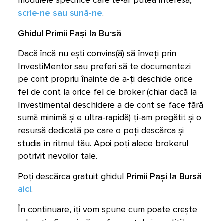
modulele specifice care te-ar putea interesa,
scrie-ne sau sună-ne
.
Ghidul Primii Pași la Bursă
Dacă încă nu ești convins(ă) să înveți prin
InvestiMentor sau preferi să te documentezi
pe cont propriu înainte de a-ți deschide orice
fel de cont la orice fel de broker (chiar dacă la
Investimental deschidere a de cont se face fără
sumă minimă și e ultra-rapidă) ți-am pregătit și o
resursă dedicată pe care o poți descărca și
studia în ritmul tău. Apoi poți alege brokerul
potrivit nevoilor tale.
Poți descărca gratuit ghidul
Primii Pași la Bursă
aici
.
În continuare, îți vom spune cum poate crește