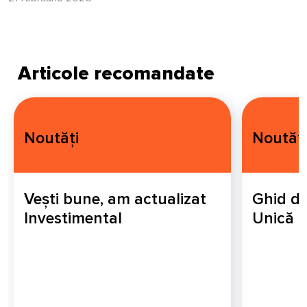
Articole recomandate
Noutăți
Noutăți
Vești bune, am actualizat
Ghid de
Investimental
Unică