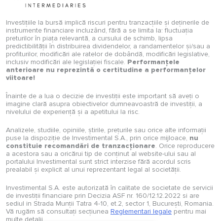
Investițiile la bursă implică riscuri pentru tranzacțiile și deținerile de
instrumente financiare incluzând, fără a se limita la: fluctuația
preturilor în piața relevantă, a cursului de schimb, lipsa
predictibilității în distribuirea dividendelor, a randamentelor și/sau a
profiturilor, modificări ale ratelor de dobândă, modificări legislative,
inclusiv modificări ale legislației fiscale.
Performanțele
anterioare nu reprezintă o certitudine a performanțelor
viitoare!
Înainte de a lua o decizie de investiții este important să aveți o
imagine clară asupra obiectivelor dumneavoastră de investiții, a
nivelului de experiență și a apetitului la risc.
Analizele, studiile, opiniile, știrile, prețurile sau orice alte informații
puse la dispoziție de Investimental S.A., prin orice mijloace,
nu
constituie recomandări de tranzacționare
. Orice reproducere
a acestora sau a oricărui tip de conținut al website-ului sau al
portalului Investimental sunt strict interzise fără acordul scris
prealabil și explicit al unui reprezentant legal al societății.
Investimental S.A. este autorizată în calitate de societate de servicii
de investiții financiare prin Decizia ASF nr. 160/12.12.2022 si are
sediul in Strada Munții Tatra 4-10, et.2, sector 1, București, Romania.
Vă rugăm să consultați secțiunea
Reglementari legale
pentru mai
multe detalii.