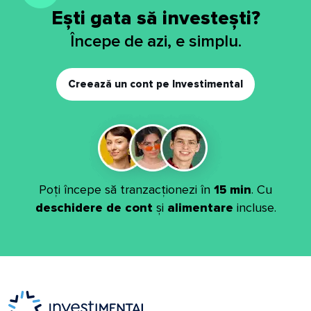
Ești gata să investești?
Începe de azi, e simplu.
Creează un cont pe Investimental
Poți începe să tranzacționezi în
15 min
. Cu
deschidere de cont
și
alimentare
incluse.