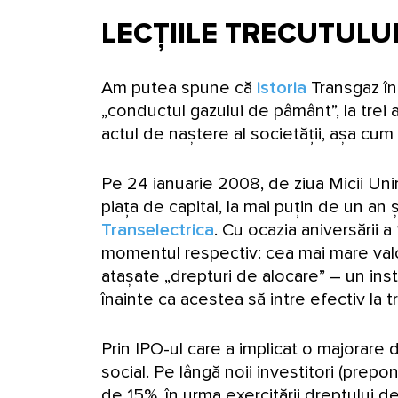
LECȚIILE TRECUTULU
Am putea spune că
istoria
Transgaz în
„conductul gazului de pâmânt”, la tre
actul de naștere al societății, așa cum 
Pe 24 ianuarie 2008, de ziua Micii Unir
piața de capital, la mai puțin de un an 
Transelectrica
. Cu ocazia aniversării a
momentul respectiv: cea mai mare valoa
atașate „drepturi de alocare” – un inst
înainte ca acestea să intre efectiv la 
Prin IPO-ul care a implicat o majorare d
social. Pe lângă noii investitori (prepon
de 15%, în urma exercitării dreptului de 