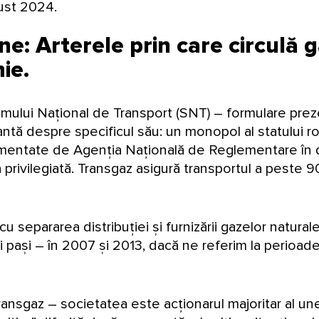
ust 2024.
e: Arterele prin care circulă g
mie.
emului Național de Transport (SNT) – formulare prez
tă despre specificul său: un monopol al statului rom
eglementate de Agenția Națională de Reglementare în
 privilegiată. Transgaz asigură transportul a peste
separarea distribuției și furnizării gazelor natural
oi pași – în 2007 și 2013, dacă ne referim la perioade
ansgaz – societatea este acționarul majoritar al unei