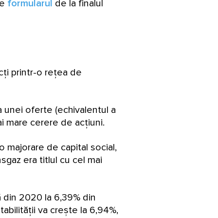
te
formularul
de la finalul
cți printr-o rețea de
 unei oferte (echivalentul a
ai mare cerere de acțiuni.
o majorare de capital social,
sgaz era titlul cu cel mai
tă din 2020 la 6,39% din
abilității va crește la 6,94%,