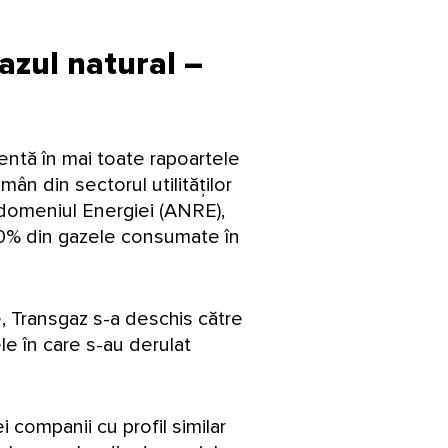
azul natural –
entă în mai toate rapoartele
ân din sectorul utilităților
 domeniul Energiei (ANRE),
 90% din gazele consumate în
e, Transgaz s-a deschis către
le în care s-au derulat
 companii cu profil similar