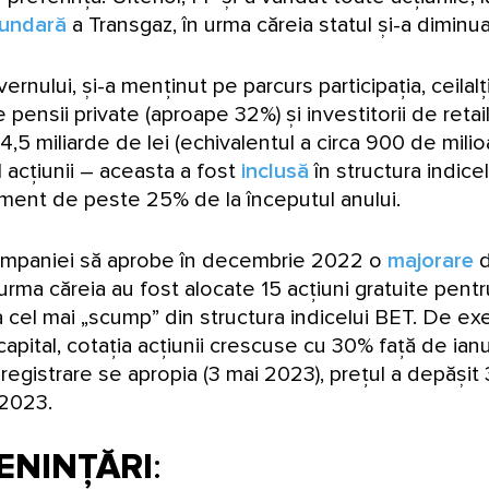
cundară
a Transgaz, în urma căreia statul și-a dimin
rnului, și-a menținut pe parcurs participația, ceilalți 
 pensii private (aproape 32%) și investitorii de retai
,5 miliarde de lei (echivalentul a circa 900 de milio
ul acțiunii – aceasta a fost
inclusă
în structura indice
ndament de peste 25% de la începutul anului.
 companiei să aprobe în decembrie 2022 o
majorare
d
 în urma căreia au fost alocate 15 acțiuni gratuite pen
era cel mai „scump” din structura indicelui BET. De e
capital, cotația acțiunii crescuse cu 30% față de ia
registrare se apropia (3 mai 2023), prețul a depășit 
 2023.
ENINȚĂRI
: