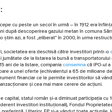
I
:
cepe cu peste un secol în urmă – în 1912 era înființ
i ani după descoperirea gazului metan în comuna Săr
o știm azi, a fost „eliberat” în 2000, în urma restru
i, societatea era deschisă către investitori printr-o
și jumătate de la listarea la bursă a transportatorulu
 15 ani de la listare, compania
consemna
că IPO-ul a 
re a unei oferte (echivalentul a 65 de milioane de e
rument financiar ce le permite investitorilor să vând
tranzacționare și cea mai mare cerere de acțiuni.
e capital, statul român și-a diminuat participația cu
derent investitori instituționali), Fondul Proprietatea
preferință. Ulterior, FP și-a vândut toate acțiunile, la 