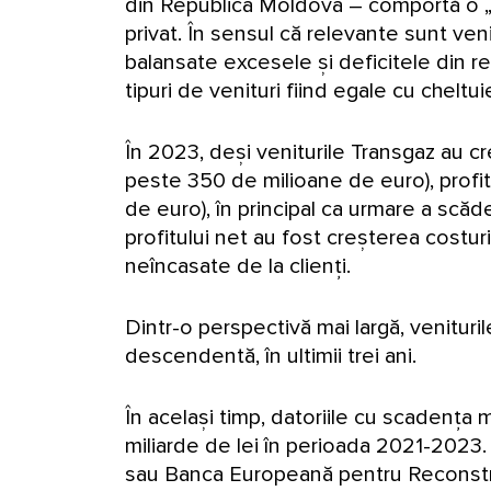
din Republica Moldova – comportă o „cit
privat. În sensul că relevante sunt veni
balansate excesele și deficitele din r
tipuri de venituri fiind egale cu chelt
În 2023, deși veniturile Transgaz au cr
peste 350 de milioane de euro), profitu
de euro), în principal ca urmare a scăder
profitului net au fost creșterea costuri
neîncasate de la clienți.
Dintr-o perspectivă mai largă, venituril
descendentă, în ultimii trei ani.
În același timp, datoriile cu scadența 
miliarde de lei în perioada 2021-2023
sau Banca Europeană pentru Reconstru