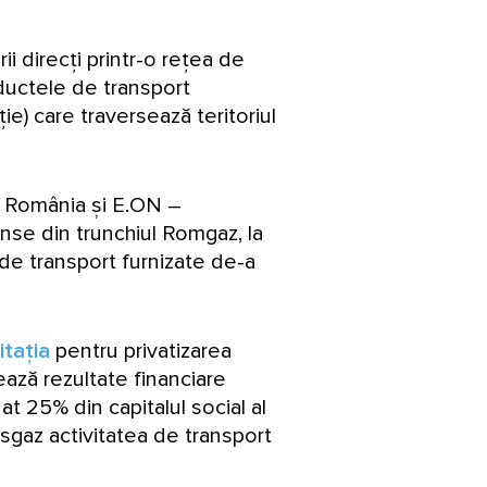
ii direcți printr-o rețea de
nductele de transport
ie) care traversează teritoriul
ie România și E.ON –
inse din trunchiul Romgaz, la
e de transport furnizate de-a
citația
pentru privatizarea
ază rezultate financiare
 25% din capitalul social al
gaz activitatea de transport