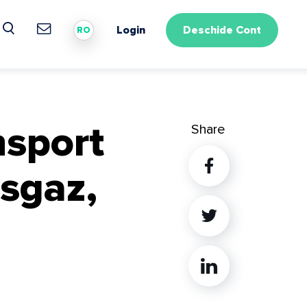
Login
Deschide Cont
RO
nsport
Share
sgaz,
Twitter
Linkedin