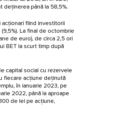
uat deținerea până la 58,5%.
acționari fiind investitorii
l (9,5%). La final de octombrie
ane de euro), de circa 2,5 ori
lui BET la scurt timp după
e capital social cu rezervele
tru fiecare acțiune deținută
xemplu, în ianuarie 2023, pe
nuarie 2022, până la aproape
300 de lei pe acțiune,