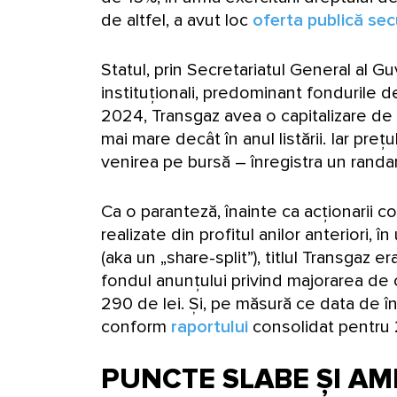
de altfel, a avut loc
oferta publică se
Statul, prin Secretariatul General al Guve
instituționali, predominant fondurile de
2024, Transgaz avea o capitalizare de 4
mai mare decât în anul listării. Iar preț
venirea pe bursă – înregistra un ra
Ca o paranteză, înainte ca acționarii
realizate din profitul anilor anteriori,
(aka un „share-split”), titlul Transgaz 
fondul anunțului privind majorarea de 
290 de lei. Și, pe măsură ce data de în
conform
raportului
consolidat pentru
PUNCTE SLABE ȘI AM