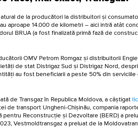
natural de la producători la distribuitori și consumator
au aproape 14.000 de kilometri – aici intră atât co
idorul BRUA (a fost finalizată primă fază de construcț
producătorii OMV Petrom Romgaz și distribuitorii Eng
etăți de stat Distrigaz Sud și Distrigaz Nord, despr
ntități au fost beneficiarii a peste 50% din serviciil
țată de Transgaz în Republica Moldova, a câștigat
li
i de transport Ungheni-Chișinău, compania raporte
pentru Reconstrucție și Dezvoltare (BERD) a preluat
23, Vestmoldtransgaz a preluat de la Moldovatrans