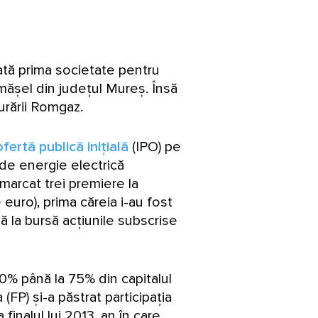
ată prima societate pentru
mășel din județul Mureș. Însă
cturării Romgaz.
ofertă publică inițială
(IPO) pe
i de energie electrică
marcat trei premiere la
uro), prima căreia i-au fost
ă la bursă acțiunile subscrise
 10% până la 75% din capitalul
 (FP) și-a păstrat participația
finalul lui 2013, an în care,