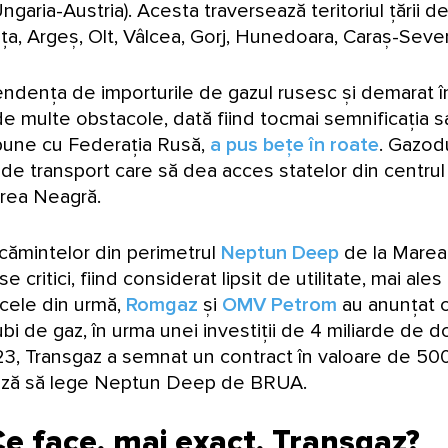
ia-Austria). Acesta traversează teritoriul țării de l
a, Argeș, Olt, Vâlcea, Gorj, Hunedoara, Caraș-Sever
ndența de importurile de gazul rusesc și demarat 
 de multe obstacole, dată fiind tocmai semnificația 
or bune cu Federația Rusă,
a pus bețe în roate
. Gazodu
e transport care să dea acces statelor din centrul 
area Neagră.
ăcămintelor din perimetrul
Neptun Deep
de la Marea
e critici, fiind considerat lipsit de utilitate, mai 
 cele din urmă,
Romgaz
și
OMV Petrom
au anunțat c
 de gaz, în urma unei investiții de 4 miliarde de dola
2023, Transgaz a semnat un contract în valoare de 5
ează să lege Neptun Deep de BRUA.
 face, mai exact, Transgaz?