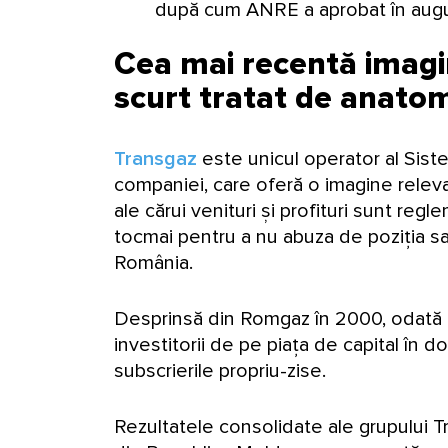
după cum ANRE a aprobat în aug
Cea mai recentă imagin
scurt tratat de anato
Transgaz
este unicul operator al Sist
companiei, care oferă o imagine relevan
ale cărui venituri și profituri sunt r
tocmai pentru a nu abuza de poziția sa
România.
Desprinsă din Romgaz în 2000, odată cu 
investitorii de pe piața de capital în d
subscrierile propriu-zise.
Rezultatele consolidate ale grupului Tr