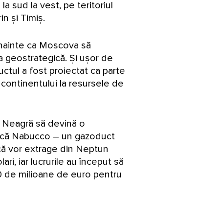
a sud la vest, pe teritoriul
in și Timiș.
înainte ca Moscova să
sa geostrategică. Și ușor de
ctul a fost proiectat ca parte
continentului la resursele de
 Neagră să devină o
ales că Nabucco – un gazoduct
ă vor extrage din Neptun
ri, iar lucrurile au început să
00 de milioane de euro pentru