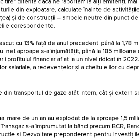
ire” diferită dacă ne raportăm la alți emitenți, mai
turile din exploatare, calculate înainte de activitățil
ețea) și de construcții – ambele neutre din punct de
uielile corespondente.
escut cu 13% față de anul precedent, până la 1,78 mil
l net aproape s-a înjumătățit, până la 185 milioane d
ii profitului financiar aflat la un nivel ridicat în 202
lor salariale, a redevențelor și a cheltuielilor cu de
e din transportul de gaze atât intern, cât și extern 
mai mare de un an au explodat de la aproape 1,5 mili
. Transgaz s-a împrumutat la bănci precum BCR, Banc
cție și Dezvoltare preponderent pentru investiții