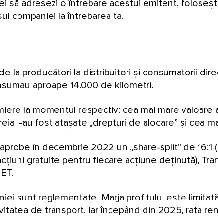
ei să adresezi o întrebare acestui emitent, foloseș
sul companiei la întrebarea ta.
e la producători la distribuitori și consumatorii dire
însumau aproape 14.000 de kilometri.
miere la momentul respectiv: cea mai mare valoare a
eia i-au fost atașate „drepturi de alocare” și cea m
 aprobe în decembrie 2022 un „share-split” de 16:1 (
cțiuni gratuite pentru fiecare acțiune deținută), Tran
BET.
aniei sunt reglementate. Marja profitului este limita
ivitatea de transport. Iar începând din 2025, rata rent