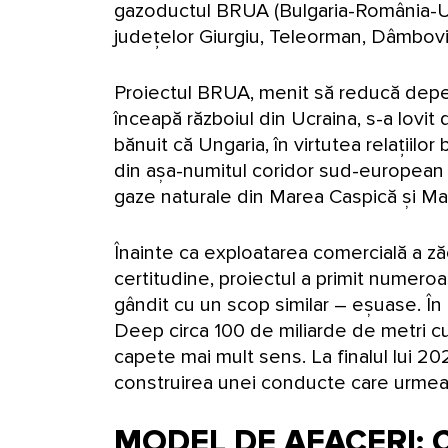
gazoductul BRUA (Bulgaria-România-Ungar
județelor Giurgiu, Teleorman, Dâmboviț
Proiectul BRUA, menit să reducă depe
înceapă războiul din Ucraina, s-a lovit
bănuit că Ungaria, în virtutea relațiil
din așa-numitul coridor sud-european d
gaze naturale din Marea Caspică și M
Înainte ca exploatarea comercială a z
certitudine, proiectul a primit numeroas
gândit cu un scop similar – eșuase. În
Deep circa 100 de miliarde de metri cubi
capete mai mult sens. La finalul lui 
construirea unei conducte care urm
MODEL DE AFACERI: Ce