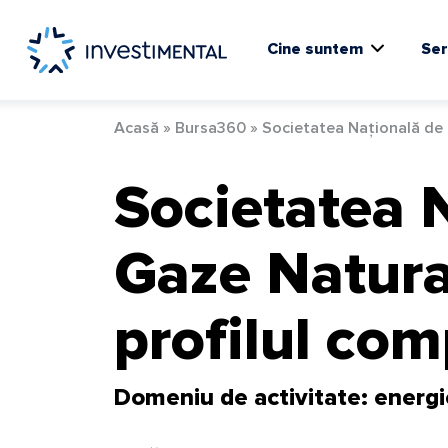
Skip
to
content
Cine suntem
Ser
Acasă
»
Bursa360
»
Societatea Națională de
Societatea 
Gaze Natura
profilul com
Domeniu de activitate: energie