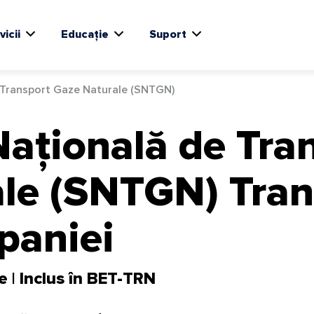
vicii
Educație
Suport
 Transport Gaze Naturale (SNTGN)
Națională de Tra
le (SNTGN) Tran
paniei
 | Inclus în BET-TRN