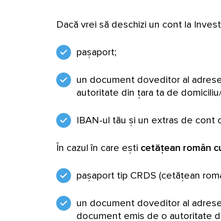
Dacă vrei să deschizi un cont la Inves
pașaport;
un document doveditor al adresei 
autoritate din țara ta de domicili
IBAN-ul tău și un extras de cont ca
În cazul în care ești
cetățean român cu 
pașaport tip CRDS (cetățean român 
un document doveditor al adresei 
document emis de o autoritate di