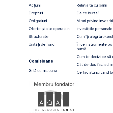
Acțiuni
Relația ta cu banii
Drepturi
De ce bursa?
Obligațiuni
Mituri privind investiț
Oferte și alte operațiuni
Investițiile personale
Structurate
Cum îți alegi brokerul
Unități de fond
În ce instrumente poți
bursă
Cum te decizi ce să
Comisioane
Cât de des faci schim
Grilă comisioane
Ce fac atunci când b