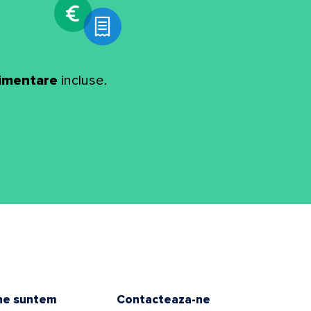
limentare
incluse.
ne suntem
Contacteaza-ne