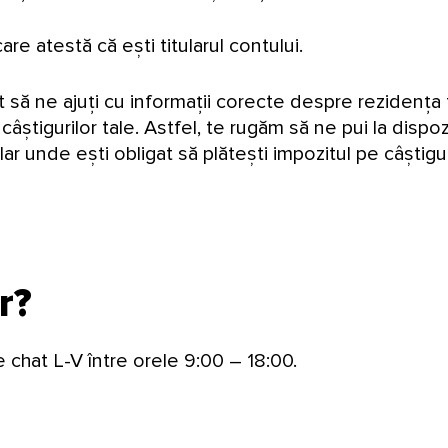
re atestă că ești titularul contului.
nt să ne ajuți cu informații corecte despre rezidența t
âștigurilor tale. Astfel, te rugăm să ne pui la dispoz
ar unde ești obligat să plătești impozitul pe câștigu
r?
e chat L-V între orele 9:00 – 18:00.