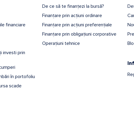
De ce să te finanțezi la bursă?
De
Finanțare prin acțiuni ordinare
Car
iile financiare
Finanțare prin acțiuni preferențiale
Nou
Finanțare prin obligațiuni corporative
Pr
Operațiuni tehnice
Bl
 investi prin
In
 cumperi
Reg
bări în portofoliu
ursa scade