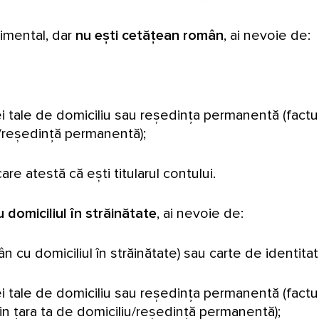
timental, dar
nu ești cetățean român
, ai nevoie de:
tale de domiciliu sau reședința permanentă (factură
u/reședință permanentă);
re atestă că ești titularul contului.
domiciliul în străinătate
, ai nevoie de:
cu domiciliul în străinătate) sau carte de identitat
tale de domiciliu sau reședința permanentă (factură 
n țara ta de domiciliu/reședință permanentă);