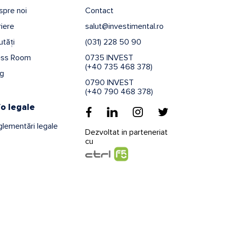
spre noi
Contact
iere
salut@investimental.ro
tăți
(031) 228 50 90
ess Room
0735 INVEST
(+40 735 468 378)
og
0790 INVEST
(+40 790 468 378)
fo legale
lementări legale
Dezvoltat in parteneriat
cu