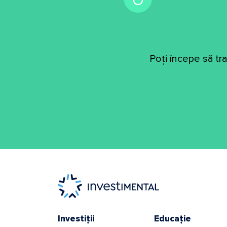
Poți începe să tr
Investiții
Educație