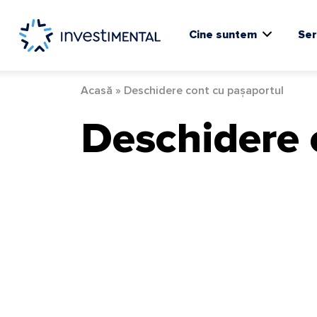
Skip
to
content
Cine suntem
Ser
Acasă
»
Deschidere cont cu pașaportul
Deschidere 