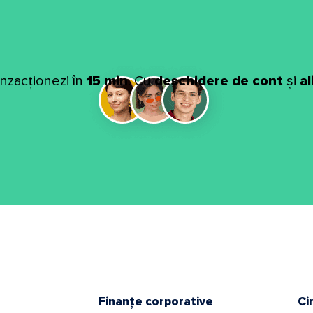
anzacționezi în
15 min
. Cu
deschidere de cont
și
a
Finanțe corporative
Ci