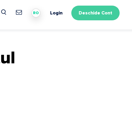
Login
Deschide Cont
RO
ul