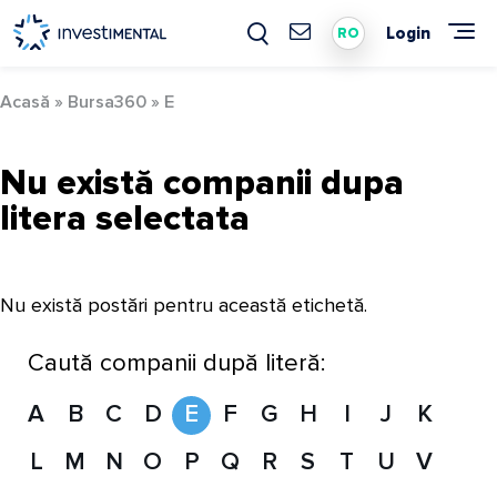
Skip
to
Login
RO
content
Acasă
»
Bursa360
»
E
Nu există companii dupa
litera selectata
Nu există postări pentru această etichetă.
Caută companii după literă:
A
B
C
D
E
F
G
H
I
J
K
L
M
N
O
P
Q
R
S
T
U
V