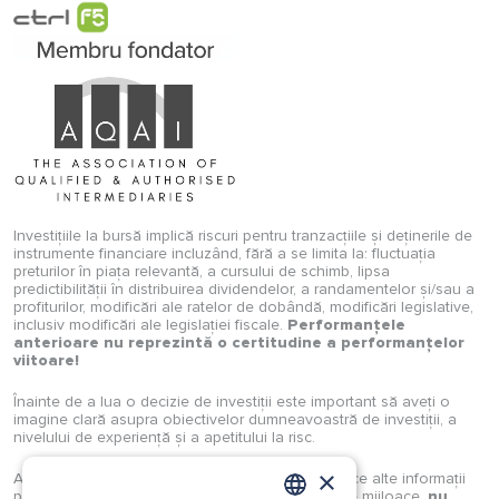
Investițiile la bursă implică riscuri pentru tranzacțiile și deținerile de
instrumente financiare incluzând, fără a se limita la: fluctuația
preturilor în piața relevantă, a cursului de schimb, lipsa
predictibilității în distribuirea dividendelor, a randamentelor și/sau a
profiturilor, modificări ale ratelor de dobândă, modificări legislative,
inclusiv modificări ale legislației fiscale.
Performanțele
anterioare nu reprezintă o certitudine a performanțelor
viitoare!
Înainte de a lua o decizie de investiții este important să aveți o
imagine clară asupra obiectivelor dumneavoastră de investiții, a
nivelului de experiență și a apetitului la risc.
×
Analizele, studiile, opiniile, știrile, prețurile sau orice alte informații
puse la dispoziție de Investimental S.A., prin orice mijloace,
nu