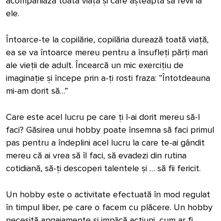
acompaniază toată viața și care așteaptă să revii la
ele.
Întoarce-te la copilărie, copilăria durează toată viață,
ea se va întoarce mereu pentru a însufleți părți mari
ale vieții de adult. Încearcă un mic exercițiu de
imaginație și începe prin a-ți rosti fraza: ”Întotdeauna
mi-am dorit să…”
Care este acel lucru pe care ți l-ai dorit mereu să-l
faci? Găsirea unui hobby poate însemna să faci primul
pas pentru a îndeplini acel lucru la care te-ai gândit
mereu că ai vrea să îl faci, să evadezi din rutina
cotidiană, să-ți descoperi talentele și … să fii fericit.
Un hobby este o activitate efectuată în mod regulat
în timpul liber, pe care o facem cu plăcere. Un hobby
necesită angajamente și implică acțiuni, cum ar fi