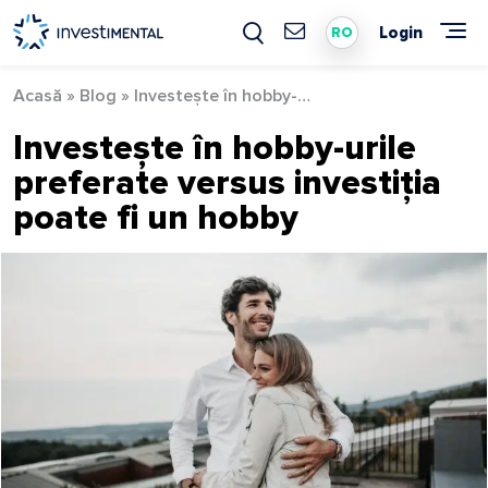
Skip
to
Login
RO
content
Acasă
»
Blog
»
Investește în hobby-urile preferate versus investiția poate fi un hobby
Investește în hobby-urile
preferate versus investiția
poate fi un hobby