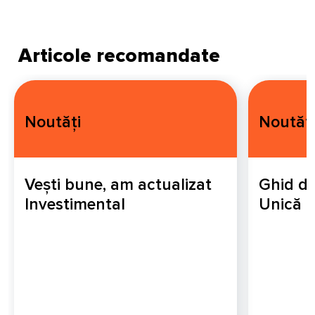
Articole recomandate
Noutăți
Noutăți
Vești bune, am actualizat
Ghid de
Investimental
Unică