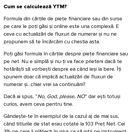
Cum se calculează YTM?
Formula din cărțile de piețe financiare sau din surse
pe care le poți găsi și online este una complexă. E
ceva cu actualizări de fluxuri de numerar și nu ne
propunem să te încărcăm cu chestia asta.
Poți găsi formula în cărțile despre piețe financiare sau
pe net. Nu e simplă și nu-ți va face prieteni dacă te
hotărăști să vorbești despre ea când ieși la bere. Îți
spunem doar că implică actualizări de fluxuri de
numerar și…chiar vrei sa continuăm?
Dacă ai spus, ”
No, God, please, NO
” dar ești totuși
curios, avem ceva pentru tine.
Gândește-te în exemplul de la cazul a) de mai sus,
când titlurile de stat erau cotate la 103 Preț Net. Cei
3% pe care îi plătești în plus ca să intri pe instrument