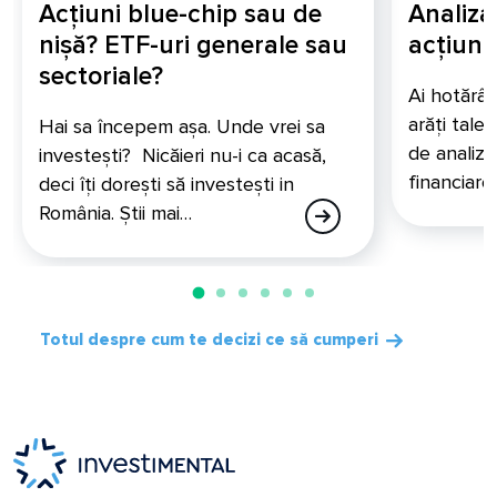
Acțiuni blue-chip sau de
Analiz
nișă? ETF-uri generale sau
acțiuni
sectoriale?
Ai hotărât 
arăți tal
Hai sa începem așa. Unde vrei sa
de analiză
investești? Nicăieri nu-i ca acasă,
financiare
deci îți dorești să investești in
România. Știi mai…
Totul despre cum te decizi ce să cumperi