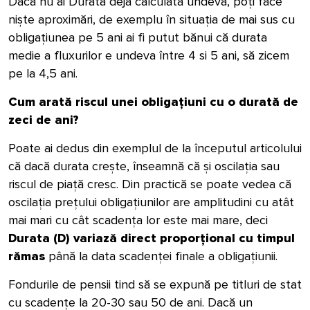
Dacă nu ai Durata deja calculată undeva, poți face
niște aproximări, de exemplu în situația de mai sus cu
obligațiunea pe 5 ani ai fi putut bănui că durata
medie a fluxurilor e undeva între 4 si 5 ani, să zicem
pe la 4,5 ani.
Cum arată riscul unei obligațiuni cu o durată de
zeci de ani?
Poate ai dedus din exemplul de la începutul articolului
că dacă durata crește, înseamnă că și oscilația sau
riscul de piață cresc. Din practică se poate vedea că
oscilația prețului obligațiunilor are amplitudini cu atât
mai mari cu cât scadența lor este mai mare, deci
Durata (D) variază direct proporțional cu timpul
rămas
până la data scadenței finale a obligațiunii.
Fondurile de pensii tind să se expună pe titluri de stat
cu scadențe la 20-30 sau 50 de ani. Dacă un