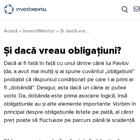
Skip
to
content
Acasă
»
InvestiMentor
»
Și dacă vreau obligațiuni?
Și dacă vreau obligațiuni?
Dacă ai fi față în față cu unul dintre câinii lui Pavlov
(da, a avut mai mulți) și ai spune cuvântul „obligațiuni”
probabil că răspunsul condiționat pe care l-ai primi ar
fi „dobândă”. Desigur, asta dacă un câine ar putea
vorbi. Da, dobânda este prima asociere logică, însă
obligațiunile au și alte elemente importante. Vorbim în
principal despre obligațiunile listate pe piață, al căror
preț poate să fluctueze pe parcurs până la scadență.