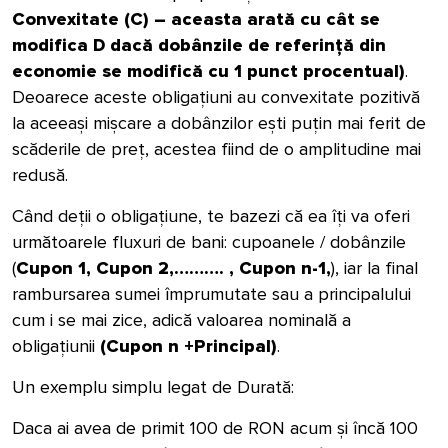
Convexitate (C) – aceasta arată cu cât se
modifica D dacă dobânzile de referință din
economie se modifică cu 1 punct procentual)
.
Deoarece aceste obligațiuni au convexitate pozitivă
la aceeași mișcare a dobânzilor ești puțin mai ferit de
scăderile de preț, acestea fiind de o amplitudine mai
redusă.
Când deții o obligațiune, te bazezi că ea îți va oferi
următoarele fluxuri de bani: cupoanele / dobânzile
(
Cupon 1, Cupon 2,………. , Cupon n-1,
), iar la final
rambursarea sumei împrumutate sau a principalului
cum i se mai zice, adică valoarea nominală a
obligațiunii
(Cupon n +Principal)
.
Un exemplu simplu legat de Durată:
Daca ai avea de primit 100 de RON acum și încă 100