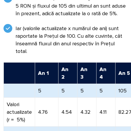
5 RON și fluxul de 105 din ultimul an sunt aduse
în prezent, adică actualizate la o rată de 5%.
Iar (valorile actualizate x numărul de ani) sunt
raportate la Prețul de 100. Cu alte cuvinte, cât
înseamnă fluxul din anul respectiv în Prețul
total.
An
An
An
An 1
An 5
2
3
4
5
5
5
5
105
Valori
actualizate
4.76
4.54
4.32
4.11
82.2
(r = 5%)