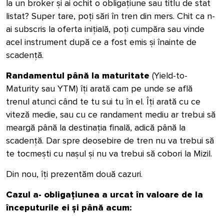
la un broker
și
ai ochit o obligațiune sau titlu de stat
listat? Super tare, poți s
ă
ri în tren din mers. Chit ca n-
ai subscris la oferta inițială, poți cumpăra sau vinde
acel instrument după ce a fost emis și înainte de
scadență.
Randamentul până la maturitate
(Yield-to-
Maturity sau YTM) îți arată cam pe unde se află
trenul atunci când te tu sui tu în el. Îți arată cu ce
viteză medie, sau cu ce randament mediu ar trebui să
meargă până la destinația finală, adică până la
scadență. Dar spre deosebire de tren nu va trebui să
te tocmești cu nașul
ș
i nu va trebui să cobori la Mizil.
Din nou, îți prezentăm două cazuri.
Cazul a- obligațiunea a urcat în valoare de la
începuturile ei și până acum: