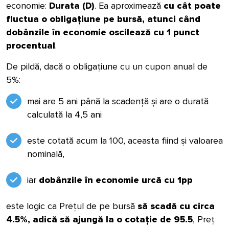
economie:
Durata (D)
.
Ea aproximează
cu cât poate
fluctua o obligațiune pe bursă, atunci când
dobânzile în economie oscilează cu 1 punct
procentual
.
De pildă, dacă o obligațiune cu un cupon anual de
5%:
mai are 5 ani până la scadență și are o durată
calculată la 4,5 ani
este cotată acum la 100, aceasta fiind și valoarea
nominală,
iar
dobânzile în economie urcă cu 1pp
este logic ca Prețul de pe bursă
să scadă cu circa
4.5%, adică să ajungă la o cotație de 95.5
, Preț