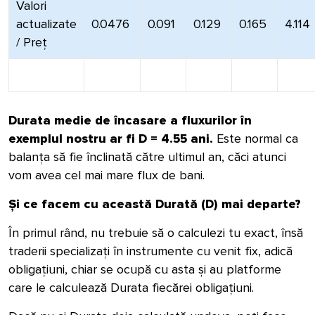
Valori
actualizate
0.0476
0.091
0.129
0.165
4.114
/ Preț
Durata medie de încasare a fluxurilor
în
exemplul nostru
ar fi D = 4.55 ani.
Este normal ca
balanța să fie înclinată către ultimul an, căci atunci
vom avea cel mai mare flux de bani.
Și ce facem cu această Durată (D) mai departe?
În primul rând, nu trebuie să o calculezi tu exact, însă
traderii specializați în instrumente cu venit fix, adică
obligațiuni, chiar se ocupă cu asta și au platforme
care le calculează Durata fiecărei obligațiuni.