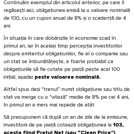
Continuăm exemplul din articolul
anterior, pe care îl
regăsești aici,
obligațiunea emisă la o valoare nominală
de 100, cu un cupon anual de 8% și o scadență de 4
ani.
În situația în care dobânzile în economie scad în
primul an, iar în același timp percepția investitorilor
despre emitentul obligațiunilor, fie el o companie sau
un stat se îmbunătățește, e foarte probabil ca
obligațiunile să fie cotate pe piață peste acel 100
inițial, așadar
peste valoarea nominală.
Altfel spus deși “trenul” numit obligațiune sau titlu de
stat va merge cu o “viteză” medie de 8% pe cei 4 ani,
în primul an a mers mai repede de atât.
Să presupunem că după un an de zile de la emisiune,
investitorii de pe piață cotează obligațiunea la
103,
acesta fiind Prețul Net (sau “Clean Price”)
.