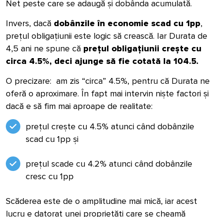
Net peste care se adaugă și dobânda acumulată.
Invers, dacă
dobânzile în economie scad cu 1pp
,
prețul obligațiunii este logic să crească. Iar Durata de
4,5 ani ne spune că
prețul obligațiunii
crește cu
circa 4.5%, deci ajunge să fie cotată la 104.5.
O precizare: am zis “circa” 4.5%, pentru că Durata ne
oferă o aproximare. În fapt mai intervin niște factori și
dacă e să fim mai aproape de realitate:
prețul crește cu 4.5% atunci când dobânzile
scad cu 1pp și
prețul scade cu 4.2% atunci când dobânzile
cresc cu 1pp
Scăderea este de o amplitudine mai mică, iar acest
lucru e datorat unei propriet
ăți care
se cheamă