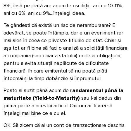
8%, însă pe piață are anumite oscilații: ani cu 10-11%,
ani cu 6%, ani cu 9%…înțelegi ideea.
Te gândești că există un risc de nerambursare? E
adevărat, se poate întâmpla, dar e un eveniment rar
mai ales
în ceea ce
privește titlurile de stat. Chiar și
așa tot ar fi bine să faci o analiză a solidității financiare
a companiei (sau chiar a statului) unde ai obligațiuni,
pentru a evita situații neplăcute de dificultate
financiară, în care emitentul să nu poată plăti
întocmai și la timp dobânzile și împrumutul.
Poate ai auzit până acum de
randamentul până la
maturitate (Yield-to-Maturity)
sau l-ai dedus din
prima parte a acestui articol. Oricum ar fi vrei să
înțelegi mai bine ce e cu el.
OK. Să zicem că ai un cont de tranzacționare deschis