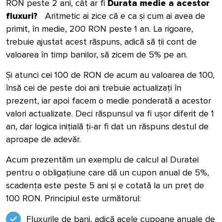
RON peste 2 ani, cât ar fi
Durata medie a acestor
fluxuri?
Aritmetic ai zice că e ca și cum ai avea de
primit, în medie, 200 RON peste 1 an. La rigoare,
trebuie ajustat acest răspuns, adică să ții cont de
valoarea în timp banilor, să zicem de 5% pe an.
Și atunci cei 100 de RON de acum au valoarea de 100,
însă cei de peste doi ani trebuie actualizați în
prezent, iar apoi facem o medie ponderată a acestor
valori actualizate. Deci răspunsul va fi ușor diferit de 1
an, dar logica inițială ți-ar fi dat un răspuns destul de
aproape de adevăr.
Acum prezentăm un exemplu de calcul al Duratei
pentru o obligațiune care dă un cupon anual de 5%,
scadența este peste 5 ani și e cotată la un preț de
100 RON. Principiul este următorul:
Fluxurile de bani, adică acele cupoane anuale de