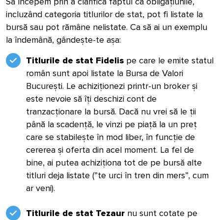
Să începem prin a clarifica faptul că obligațiunile,
incluzând categoria titlurilor de stat, pot fi listate la
bursă sau pot rămâne nelistate. Ca să ai un exemplu
la îndemână, gândește-te așa:
Titlurile de stat Fidelis
pe care le emite statul
român sunt apoi listate la Bursa de Valori
București. Le achiziționezi printr-un broker și
este nevoie să îți deschizi cont de
tranzacționare la bursă. Dacă nu vrei să le ții
până la scadență, le vinzi pe piață la un preț
care se stabilește în mod liber, în funcție de
cererea și oferta din acel moment. La fel de
bine, ai putea achiziționa tot de pe bursă alte
titluri deja listate (”te urci în tren din mers”, cum
ar veni).
Titlurile de stat Tezaur
nu sunt cotate pe