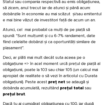
Statul sau compania respectivă au emis obligațiunea,
să zicem, anul trecut iar de atunci și până acum:
dobânzile în economie au mai scăzut și/sau emitentul
e mai bine văzut de investitori față de acum un an.
Atunci, cel mai probabil ca mulți de pe piață să
spună: “Sunt mulțumit și cu 6-7% randament, date
fiind celelalte dobânzi și ca oportunități similare de
plasament”.
Deci, ar plăti mai mult decât suta aceea pe o
obligațiune => în acel moment urcă prețul de piață al
obligațiunii, poate la 103 sau chiar 105 (un calcul mai
apropiat de realitate o să vezi în articolul cu
Durata
obligațiunii
). Peste acest
preț net
se adaugă și
dobânda acumulată, rezultând
prețul total
sau
prețul brut
.
Dacă tu ai cumpărat obligațiunea cu 100, iar după