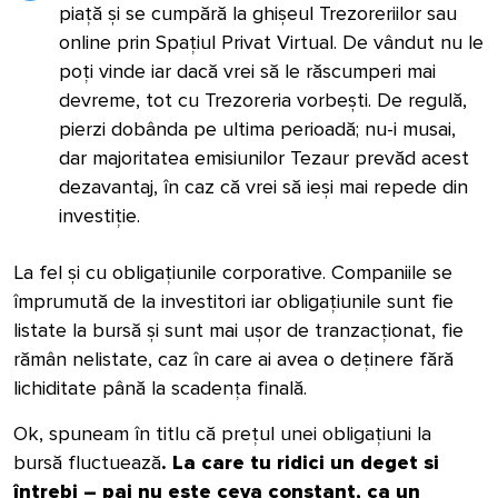
piață și se cumpără la ghișeul Trezoreriilor sau
online prin Spațiul Privat Virtual. De vândut nu le
poți vinde iar dacă vrei să le răscumperi mai
devreme, tot cu Trezoreria vorbești. De regulă,
pierzi dobânda pe ultima perioadă; nu-i musai,
dar majoritatea emisiunilor Tezaur prevăd acest
dezavantaj, în caz că vrei să ieși mai repede din
investiție.
La fel și cu obligațiunile corporative. Companiile se
împrumută de la investitori iar obligațiunile sunt fie
listate la bursă și sunt mai ușor de tranzacționat, fie
rămân nelistate, caz în care ai avea o deținere fără
lichiditate până la scadența finală.
Ok, spuneam în titlu că prețul unei obligațiuni la
bursă fluctuează
. La care tu ridici un deget si
întrebi – pai nu este ceva constant, ca un