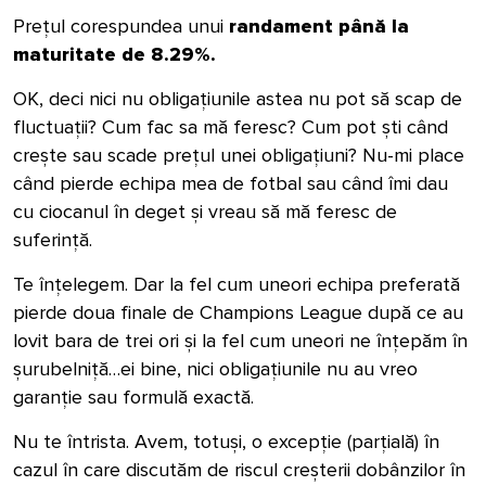
Prețul corespundea unui
randament până la
maturitate de 8.29%.
OK, deci nici nu obligațiunile astea nu pot să scap de
fluctuații?
Cum fac sa mă feresc? Cum pot ști când
crește sau scade prețul unei obligațiuni? Nu-mi place
când pierde echipa mea de fotbal sau când îmi dau
cu ciocanul în deget și vreau să mă feresc de
suferință.
Te înțelegem. Dar la fel cum uneori echipa preferată
pierde doua finale de Champions League după ce au
lovit bara de trei ori și la fel cum uneori ne înțepăm în
șurubelniță…ei bine, nici obligațiunile nu au vreo
garanție sau formulă exactă.
Nu te întrista. Avem, totuși, o excepție (parțială) în
cazul în care discutăm de riscul creșterii dobânzilor în