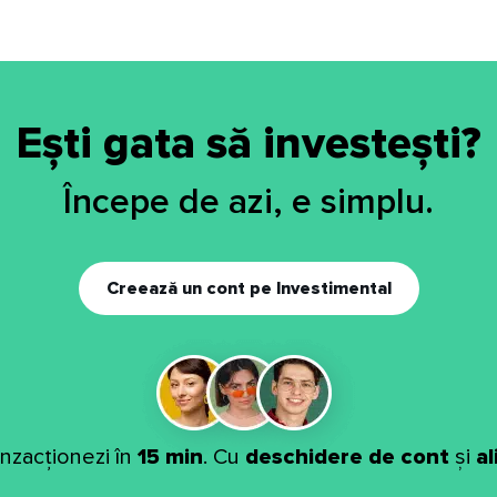
Ești gata să investești?
Începe de azi, e simplu.
Creează un cont pe Investimental
anzacționezi în
15 min
. Cu
deschidere de cont
și
a