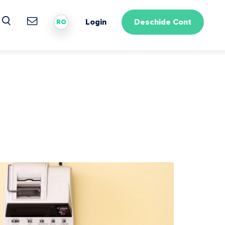
Login
Deschide Cont
RO