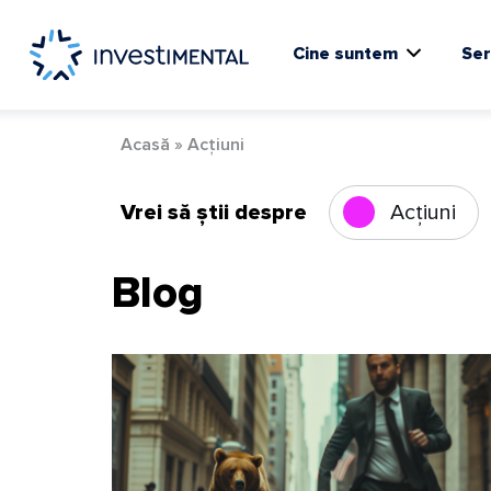
Skip
to
content
Cine suntem
Ser
Acasă
»
Acțiuni
Vrei să știi despre
Acțiuni
Blog