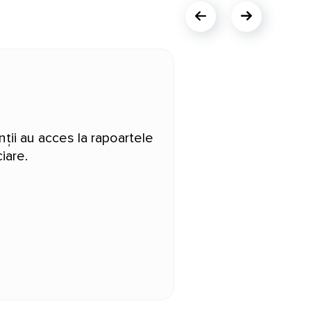
ții au acces la rapoartele
iare.