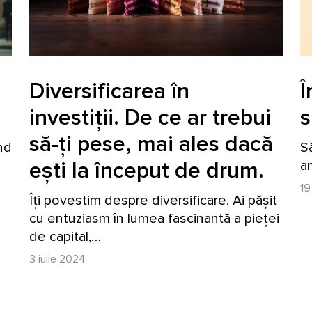
i
Diversificarea în
Î
investiții. De ce ar trebui
s
să-ți pese, mai ales dacă
ând
S
ești la început de drum.
am
19
Îți povestim despre diversificare. Ai pășit
cu entuziasm în lumea fascinantă a pieței
de capital,…
3 iulie 2024