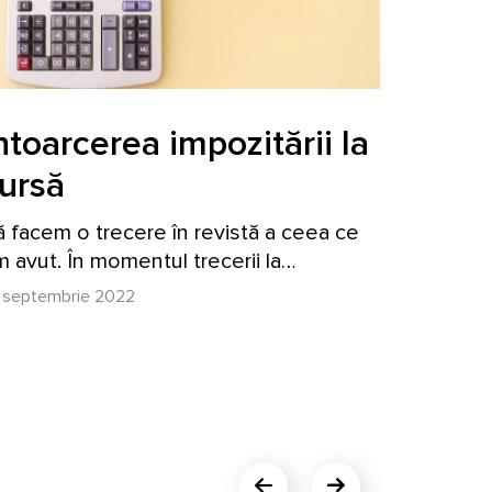
ntoarcerea impozitării la
Relaț
ursă
dintr
ă facem o trecere în revistă a ceea ce
Când BCE
 avut. În momentul trecerii la…
politică 
 septembrie 2022
23 august