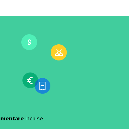
limentare
incluse.