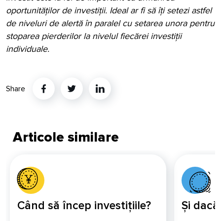
oportunităților de investiții. Ideal ar fi să îți setezi astfel
de niveluri de alertă în paralel cu setarea unora pentru
stoparea pierderilor la nivelul fiecărei investiții
individuale.
Share
Twitter
Linkedin
Articole similare
Când să încep investițiile?
Și dacă