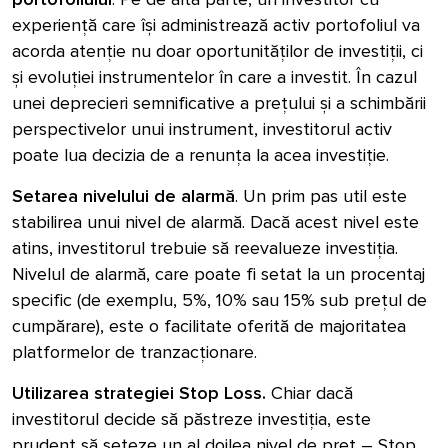
experiență care își administrează activ portofoliul va
acorda atenție nu doar oportunităților de investiții, ci
și evoluției instrumentelor în care a investit. În cazul
unei deprecieri semnificative a prețului și a schimbării
perspectivelor unui instrument, investitorul activ
poate lua decizia de a renunța la acea investiție.
Setarea nivelului de alarmă
. Un prim pas util este
stabilirea unui nivel de alarmă. Dacă acest nivel este
atins, investitorul trebuie să reevalueze investiția.
Nivelul de alarmă, care poate fi setat la un procentaj
specific (de exemplu, 5%, 10% sau 15% sub prețul de
cumpărare), este o facilitate oferită de majoritatea
platformelor de tranzacționare.
Utilizarea strategiei Stop Loss.
Chiar dacă
investitorul decide să păstreze investiția, este
prudent să seteze un al doilea nivel de preț – Stop