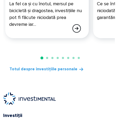
La fel ca și cu înotul, mersul pe
Ce se întâ
bicicletă și dragostea, investițiile nu
niciodată 
pot fi făcute niciodată prea
garantăm c
devreme iar…
Totul despre investițiile personale
Investiții