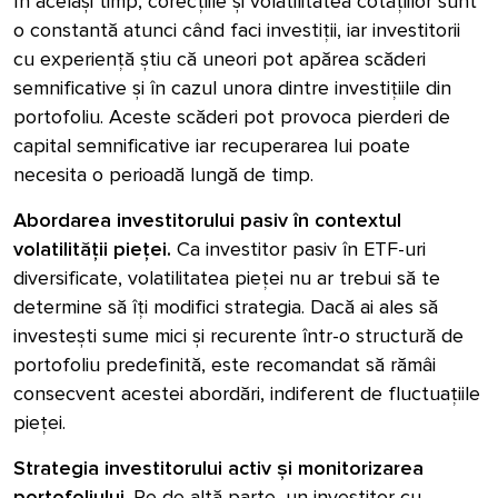
În același timp, corecțiile și volatilitatea cotațiilor sunt
o constantă atunci când faci investiții, iar investitorii
cu experiență știu că uneori pot apărea scăderi
semnificative și în cazul unora dintre investițiile din
portofoliu. Aceste scăderi pot provoca pierderi de
capital semnificative iar recuperarea lui poate
necesita o perioadă lungă de timp.
Abordarea investitorului pasiv în contextul
volatilității pieței.
Ca investitor pasiv în ETF-uri
diversificate, volatilitatea pieței nu ar trebui să te
determine să îți modifici strategia. Dacă ai ales să
investești sume mici și recurente într-o structură de
portofoliu predefinită, este recomandat să rămâi
consecvent acestei abordări, indiferent de fluctuațiile
pieței.
Strategia investitorului activ și monitorizarea
portofoliului
. Pe de altă parte, un investitor cu