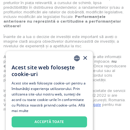
preturilor în piața relevantă, a cursului de schimb, lipsa
predictibilității în distribuirea dividendelor, a randamentelor și/sau a
profiturilor, modificări ale ratelor de dobândă, modificări legislative,
inclusiv modificări ale legislației fiscale.
Performanțele
anterioare nu reprezintă o certitudine a performanțelor
viitoare!
Înainte de a lua o decizie de investiții este important să aveți o
imagine clară asupra obiectivelor dumneavoastră de investiții, a
nivelului de experiență și a apetitului la risc.
×
Analizele, studiile, opiniile, știrile, prețurile sau orice alte informații
puse la dispoziție de Investimental S.A., prin orice mijloace,
nu
constituie recomandări de tranzacționare
. Orice reproducere
Acest site web folosește
ROMANIAN
a acestora sau a oricărui tip de conținut al website-ului sau al
cookie-uri
portalului Investimental sunt strict interzise fără acordul scris
EN
prealabil și explicit al unui reprezentant legal al societății.
Acest site web folosește cookie-uri pentru a
îmbunătăți experiența utilizatorului. Prin
Investimental S.A. este autorizată în calitate de societate de servicii
utilizarea site-ului nostru web, sunteți de
de investiții financiare prin Decizia ASF nr. 160/12.12.2022 si are
acord cu toate cookie-urile în conformitate
sediul in Strada Munții Tatra 4-10, et.2, sector 1, București, Romania.
Vă rugăm să consultați secțiunea
Reglementari legale
pentru mai
cu Politica noastră privind cookie-urile.
Află
multe detalii.
mai multe
Politică utilizare cookies
ACCEPTĂ TOATE