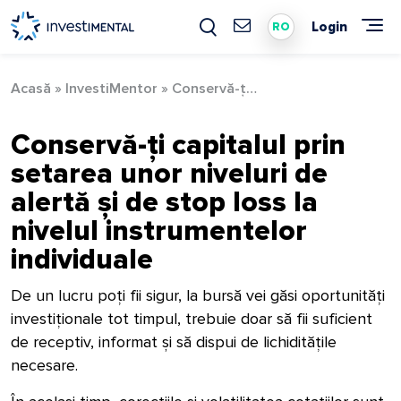
Skip
to
Login
RO
content
Acasă
»
InvestiMentor
»
Conservă-ți capitalul prin setarea unor niveluri de alertă și stop loss
Conservă-ți capitalul prin
setarea unor niveluri de
alertă și de stop loss la
nivelul instrumentelor
individuale
De un lucru poți fii sigur, la bursă vei găsi oportunități
investiționale tot timpul, trebuie doar să fii suficient
de receptiv, informat și să dispui de lichiditățile
necesare.