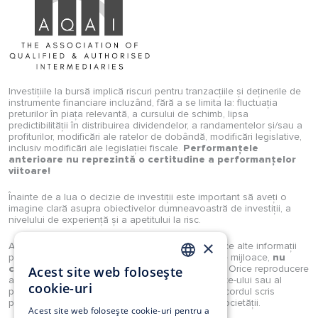
Investițiile la bursă implică riscuri pentru tranzacțiile și deținerile de
instrumente financiare incluzând, fără a se limita la: fluctuația
preturilor în piața relevantă, a cursului de schimb, lipsa
predictibilității în distribuirea dividendelor, a randamentelor și/sau a
profiturilor, modificări ale ratelor de dobândă, modificări legislative,
inclusiv modificări ale legislației fiscale.
Performanțele
anterioare nu reprezintă o certitudine a performanțelor
viitoare!
Înainte de a lua o decizie de investiții este important să aveți o
imagine clară asupra obiectivelor dumneavoastră de investiții, a
nivelului de experiență și a apetitului la risc.
×
Analizele, studiile, opiniile, știrile, prețurile sau orice alte informații
puse la dispoziție de Investimental S.A., prin orice mijloace,
nu
constituie recomandări de tranzacționare
. Orice reproducere
Acest site web folosește
ROMANIAN
a acestora sau a oricărui tip de conținut al website-ului sau al
cookie-uri
portalului Investimental sunt strict interzise fără acordul scris
EN
prealabil și explicit al unui reprezentant legal al societății.
Acest site web folosește cookie-uri pentru a