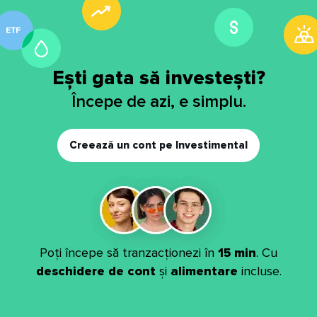
Ești gata să investești?
Începe de azi, e simplu.
Creează un cont pe Investimental
Poți începe să tranzacționezi în
15 min
. Cu
deschidere de cont
și
alimentare
incluse.