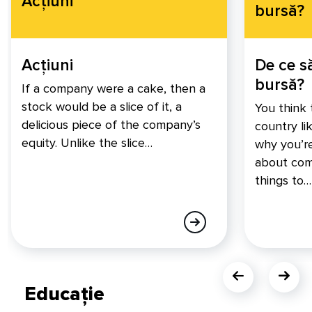
Acțiuni
bursă?
Acțiuni
De ce să
bursă?
If a company were a cake, then a
stock would be a slice of it, a
You think
delicious piece of the company’s
country l
equity. Unlike the slice…
why you’re
about com
things to…
Educație