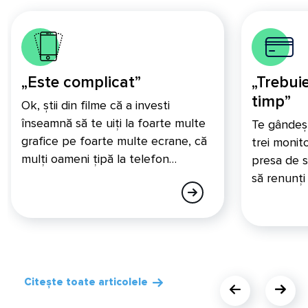
„Este complicat”
„Trebui
timp”
Ok, știi din filme că a investi
înseamnă să te uiți la foarte multe
Te gândeșt
grafice pe foarte multe ecrane, că
trei monit
mulți oameni țipă la telefon…
presa de s
să renunți 
Citește toate articolele