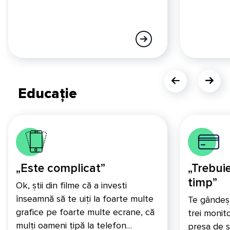
Educație
„Este complicat”
„Trebui
timp”
Ok, știi din filme că a investi
înseamnă să te uiți la foarte multe
Te gândeșt
grafice pe foarte multe ecrane, că
trei monit
mulți oameni țipă la telefon…
presa de s