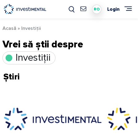
Skip
to
Login
RO
content
Acasă
»
Investiții
Vrei să știi despre
Investiții
Știri