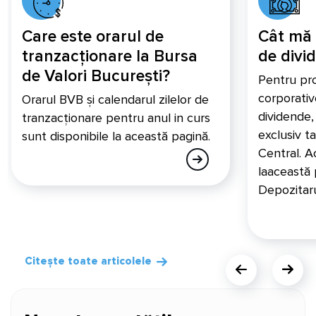
Care este orarul de
Cât mă 
tranzacționare la Bursa
de divi
de Valori București?
Pentru pr
corporativ
Orarul BVB și calendarul zilelor de
dividende,
tranzacționare pentru anul in curs
exclusiv t
sunt disponibile la această pagină.
Central. A
laaceastă 
Depozitaru
Citește toate articolele