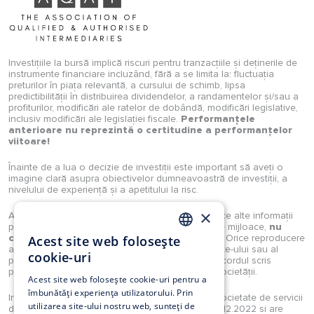
Investițiile la bursă implică riscuri pentru tranzacțiile și deținerile de
instrumente financiare incluzând, fără a se limita la: fluctuația
preturilor în piața relevantă, a cursului de schimb, lipsa
predictibilității în distribuirea dividendelor, a randamentelor și/sau a
profiturilor, modificări ale ratelor de dobândă, modificări legislative,
inclusiv modificări ale legislației fiscale.
Performanțele
anterioare nu reprezintă o certitudine a performanțelor
viitoare!
Înainte de a lua o decizie de investiții este important să aveți o
imagine clară asupra obiectivelor dumneavoastră de investiții, a
nivelului de experiență și a apetitului la risc.
×
Analizele, studiile, opiniile, știrile, prețurile sau orice alte informații
puse la dispoziție de Investimental S.A., prin orice mijloace,
nu
constituie recomandări de tranzacționare
. Orice reproducere
Acest site web folosește
ROMANIAN
a acestora sau a oricărui tip de conținut al website-ului sau al
cookie-uri
portalului Investimental sunt strict interzise fără acordul scris
EN
prealabil și explicit al unui reprezentant legal al societății.
Acest site web folosește cookie-uri pentru a
îmbunătăți experiența utilizatorului. Prin
Investimental S.A. este autorizată în calitate de societate de servicii
utilizarea site-ului nostru web, sunteți de
de investiții financiare prin Decizia ASF nr. 160/12.12.2022 si are