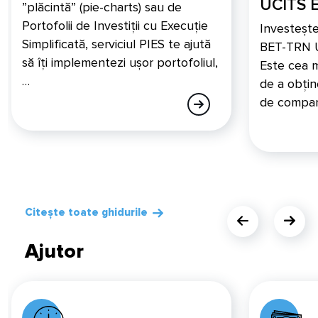
UCITS 
”plăcintă” (pie-charts) sau de
Portofolii de Investiții cu Execuție
Investește
Simplificată, serviciul PIES te ajută
BET-TRN U
să îți implementezi ușor portofoliul,
Este cea m
…
de a obți
de compani
Citește toate ghidurile
Ajutor