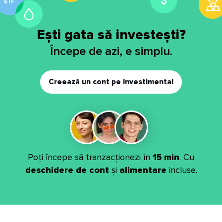
Ești gata să investești?
Începe de azi, e simplu.
Creează un cont pe Investimental
Poți începe să tranzacționezi în
15 min
. Cu
deschidere de cont
și
alimentare
incluse.